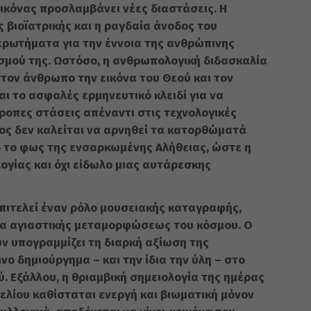
ικόνας προσλαμβάνει νέες διαστάσεις. Η
 βιοϊατρικής και η ραγδαία άνοδος του
ερωτήματα για την έννοια της ανθρώπινης
σμού της. Ωστόσο, η ανθρωπολογική διδασκαλία
στον άνθρωπο την εικόνα του Θεού και τον
ι το ασφαλές ερμηνευτικό κλειδί για να
οπες στάσεις απέναντι στις τεχνολογικές
πος δεν καλείται να αρνηθεί τα κατορθώματά
ό το φως της ενσαρκωμένης Αλήθειας, ώστε η
ογίας και όχι είδωλο μιας αυτάρεσκης
επιτελεί έναν ρόλο μουσειακής καταγραφής,
μα αγιαστικής μεταμορφώσεως του κόσμου. Ο
 υπογραμμίζει τη διαρκή αξίωση της
νο δημιούργημα – και την ίδια την ύλη – στο
. Εξάλλου, η θριαμβική σημειολογία της ημέρας
ελίου καθίσταται ενεργή και βιωματική μόνον