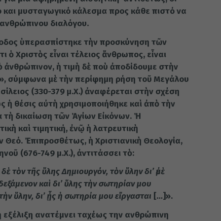
ό και μυσταγωγικό κάλεσμα προς κάθε πιστό να
εανθρώπινου διαλόγου.
δος ὑπερασπίστηκε τὴν προσκύνηση τῶν
τι ὁ Χριστὸς εἶναι τέλειος ἄνθρωπος, εἶναι
ὸ ἀνθρώπινον, ἡ τιμὴ δὲ ποὺ ἀποδίδουμε στὴν
», σύμφωνα μὲ τὴν περίφημη ρήση τοῦ Μεγάλου
σίλειος (330-379 μ.Χ.) ἀναφέρεται στὴν σχέση
ς ἡ θέσις αὐτὴ χρησιμοποιήθηκε καὶ ἀπὸ τὴν
ὰ τὴ δικαίωση τῶν Ἁγίων Εἰκόνων. Ἡ
ικὴ καὶ τιμητική, ἐνῷ ἡ λατρευτικὴ
 Θεό. Ἐπιπροσθέτως, ἡ Χριστιανικὴ Θεολογία,
οῦ (676-749 μ.Χ.), ἀντιτάσσει τὸ:
ὲ τὸν τῆς ὕλης Δημιουργόν, τὸν ὕλην δι’ ἐμὲ
δεξάμενον καὶ δι’ ὕλης τὴν σωτηρίαν μου
ὴν ὕλην, δι’ ᾖς ἡ σωτηρία μου εἴργασται
[…]».
ή εξέλιξη ανατέμνει ταχέως την ανθρώπινη