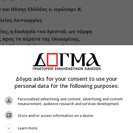
αι Πάσης Ελλάδος κ. Ιερώνυμε Β΄,
Θείας Λειτουργίας
ίας, η Εκκλησία του Χριστού, ως νύμφη
 προς τα πέρατα της Οικουμένης,
 Ο αθέατος θεάται, ο απερίγραπτος
αβών εν εικόνι γράφεται.
το κενόν, αλλ’ εις τον Θεόν τον ενανθρωπήσαντα,
ύσιν ημών θεώσαντα. Τούτου την εικόνα
Δόγμα asks for your consent to use your
ιν του Πρωτοτύπου εισδεχόμεθα. Η συμβολή της
personal data for the following purposes:
αία μεγαλειώδης «σφραγίδα» τούτου του
καταστήσει τη γνησιότητα της πίστεως και να
Personalised advertising and content, advertising and content
ρωπήσεως ως απαρχή της σωτηρίας του
measurement, audience research and services development
Store and/or access information on a device
πρώτη Κυριακή των Νηστειών ως ημέρα εορτασμού
ήνυμα ηχεί δυνατό· ο ιερός αγώνας της
Learn more