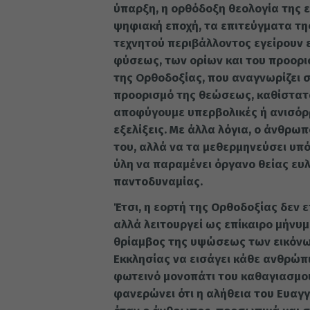
ύπαρξη, η ορθόδοξη θεολογία της ε
ψηφιακή εποχή, τα επιτεύγματα της
τεχνητού περιβάλλοντος εγείρουν 
φύσεως, των ορίων και του προορι
της Ορθοδοξίας, που αναγνωρίζει 
προορισμό της θεώσεως, καθίστατα
αποφύγουμε υπερβολικές ή ανισόρρ
εξελίξεις. Με άλλα λόγια, ο άνθρω
του, αλλά να τα μεθερμηνεύσει υπ
ύλη να παραμένει όργανο θείας ευλ
παντοδυναμίας.
Έτσι, η εορτή της Ορθοδοξίας δεν 
αλλά λειτουργεί ως επίκαιρο μήνυ
θρίαμβος της υψώσεως των εικόνων
Εκκλησίας να εισάγει κάθε ανθρώπι
φωτεινό μονοπάτι του καθαγιασμού
φανερώνει ότι η αλήθεια του Ευαγγ