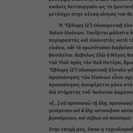
εικόνες λειτουργούν ως το ζωνταν
μετάσχει στην αέναη κίνηση του θ
Ἡ Ἕβδομη (Ζ’) Οἰκουμενικὴ Σύνο
Ἁγίων Εἰκόνων. Τονίζεται μάλιστα ὅ
περιγραπτὸς καὶ εἰκονιστὸς κατὰ τ
εἰκόνα, «
ἐπὶ τὸ πρωτότυπον διαβαίνει
Βασιλείου. Βεβαίως ἐδῶ ὁ Μέγας Βα
τοῦ Υἱοῦ πρὸς τὸν Θεὸ Πατέρα, ὅμω
Ἕβδομη (Ζ’) Οἰκουμενικὴ Σύνοδο γι
προσκύνησις τῶν Εἰκόνων εἶναι σχετ
προσκύνησις ἀναφέρεται μόνο στὸν
διὰ στόματος τοῦ Ἰωάννου Δαμασκην
«[…]
οὐ προσκυνῶ τῇ ὕλῃ, προσκυνῶ δ
γενόμενον καὶ ἐν ὕλῃ κατοικῆσαι κατα
ἐργασάμενον, καὶ σέβων οὐ παύσομαι τ
Στην εποχή μας, όπου η τεχνολογικ