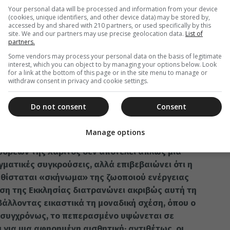
ει από μόνος του, αν δεν εδραιωθεί στην
Your personal data will be processed and information from your device
ωτιστική χάρη της Αληθείας. Πλείστα άλλα
(cookies, unique identifiers, and other device data) may be stored by,
accessed by and shared with 210 partners, or used specifically by this
σε σκληρότατες νηστείες ή αυτοπειθαρχίες,
site. We and our partners may use precise geolocation data.
List of
partners.
ού καθιστά μάταιη τη διεργασία τους,
θοδοξία όμως, ως φύλακας της μιας και μόνης
Some vendors may process your personal data on the basis of legitimate
interest, which you can object to by managing your options below. Look
άνες, αλλά μάς καλεί να ατενίσουμε το
for a link at the bottom of this page or in the site menu to manage or
στού και να εισέλθουμε σε κοινωνία σωτηρίας
withdraw consent in privacy and cookie settings.
ίαμβος που ζούμε και τιμούμε στην Αγία αυτή
Do not consent
Consent
και λατρευτική βεβαιότητα· «Αύτη η πίστις των
έρων, αύτη η πιστις των Ορθοδόξων, αύτη η
Manage options
φορέων της Χάριτος δεν αποτελεί απλώς μια
γματικές συγκρούσεις, αλλά επιβεβαιώνει ότι η
καθίσταται «σκήνωμα» της ζωοποιού ενέργειας
ση της Εκκλησίας διατρανώνει ακριβώς αυτή τη
βάλλοντας εικαστικά τη μοναδική σχέση, όπου ο
, συγχρόνως, το πεπερασμένο υψώνεται σε
 για μια αφηρημένη αισθητική· αντιθέτως, οι