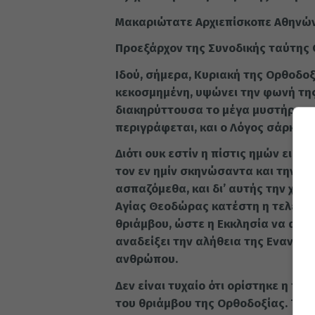
Μακαριώτατε Αρχιεπίσκοπε Αθηνών κ
Προεξάρχον της Συνοδικής ταύτης 
Ι
δού, σήμερα, Κυριακή της Ορθοδοξ
κεκοσμημένη, υψώνει την φωνή της
διακηρύττουσα το μέγα μυστήριον·
περιγράφεται, και ο Λόγος σάρκα λ
Διότι ουκ εστίν η πίστις ημών εις 
τον εν ημίν σκηνώσαντα και την φ
ασπαζόμεθα, και δι’ αυτής την χάρ
Αγίας Θεοδώρας κατέστη η τελευτ
θριάμβου, ώστε η Εκκλησία να απο
αναδείξει την αλήθεια της Ενανθ
ανθρώπου.
Δεν είναι τυχαίο ότι ορίστηκε η 
του θριάμβου της Ορθοδοξίας. Το μ