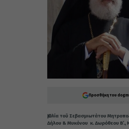
Προσθήκη του dogma
Ὁμιλία τοῦ Σεβασμιωτάτου Μητροπολ
Δήλου & Μυκόνου κ. Δωρόθεου Β’., 