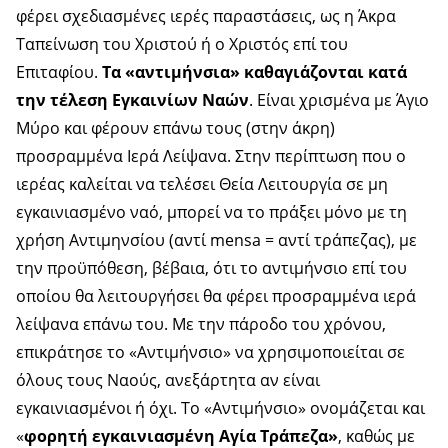
φέρει σχεδιασμένες ιερές παραστάσεις, ως η Άκρα
Ταπείνωση του Χριστού ή ο Χριστός επί του
Επιταφίου.
Τα «αντιμήνσια» καθαγιάζονται κατά
την τέλεση Εγκαινίων Ναών
. Είναι χρισμένα με Άγιο
Μύρο και φέρουν επάνω τους (στην άκρη)
προσραμμένα Ιερά Λείψανα. Στην περίπτωση που ο
ιερέας καλείται να τελέσει Θεία Λειτουργία σε μη
εγκαινιασμένο ναό, μπορεί να το πράξει μόνο με τη
χρήση Αντιμηνσίου (αντί mensa = αντί τράπεζας), με
την προϋπόθεση, βέβαια, ότι το αντιμήνσιο επί του
οποίου θα λειτουργήσει θα φέρει προσραμμένα ιερά
λείψανα επάνω του. Με την πάροδο του χρόνου,
επικράτησε το «Αντιμήνσιο» να χρησιμοποιείται σε
όλους τους Ναούς, ανεξάρτητα αν είναι
εγκαινιασμένοι ή όχι. Το «Αντιμήνσιο» ονομάζεται και
«
φορητή εγκαινιασμένη Αγία Τράπεζα»
, καθώς με