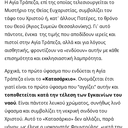
Η Αγία Τράπεζα, επί της οποίας τελεσιουργείται το
Μυστήριο της Θείας Ευχαριστίας, συμβολίζει τον
τάφο του Χριστού ή, κατ᾿ άλλους Πατέρες, το θρόνο
του Θεού (Άγιος Συμεών Θεσσαλονίκης). Γι᾿ αυτό
πάντοτε, ένεκα της τιμής που αποδίδουν ιερείς και
πιστοί στην Αγία Τράπεζα, αλλά και για λόγους
αισθητικής, φροντίζουν να «ενδύουν» αυτήν με κάθε
επισημότητα και εκκλησιαστική λαμπρότητα.
Αρχικά, το πρώτο ύφασμα που ενδύεται η Αγία
Τράπεζα είναι το
«Κατασάρκιο»
. Ονομάζεται έτσι
γιατί είναι το πρώτο ύφασμα που “αγγίζει” αυτήν και
τοποθετείται κατά την τέλεση των Εγκαινίων του
ναού
. Είναι πάντοτε λευκού χρώματος, συνήθως λινό
ύφασμα και συμβολίζει τη νεκρική σινδόνα του
Χριστού. Αυτό το «Κατασάρκιο» δεν αλλάζει, παρά
μόνον, ως έλεγε ο μακαριστός Φουντούλης, «μετά την