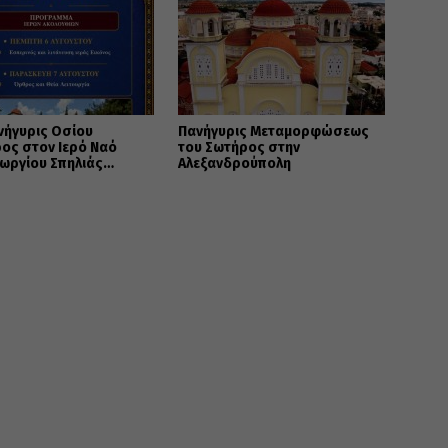
νήγυρις Οσίου
Πανήγυρις Μεταμορφώσεως
ος στον Ιερό Ναό
του Σωτήρος στην
εωργίου Σπηλιάς
Αλεξανδρούπολη
ας