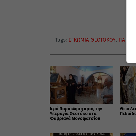
Tags:
ΕΓΚΩΜΙΑ ΘΕΟΤΟΚΟΥ
,
ΠΑΝΑΓΙ
ΔΙ
Ιερά Παράκληση προς την
Θεία Λε
Υπεραγία Θεοτόκο στα
Πεδιάδ
Φαβριανά Μονοφατσίου