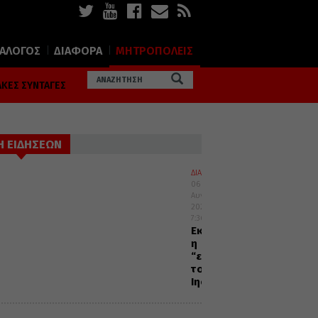
ΙΑΛΟΓΟΣ
ΔΙΑΦΟΡΑ
ΜΗΤΡΟΠΟΛΕΙΣ
ΚΕΣ ΣΥΝΤΑΓΕΣ
Η ΕΙΔΗΣΕΩΝ
ΔΙΑΛΟΓΟΣ
06
Αυγούστου
2026
7:36
Εκφώνως
η
“ευχή
του
Ιησού”