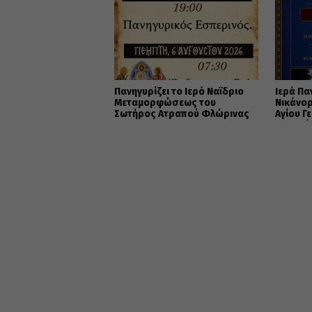
Πανηγυρίζει το Ιερό Ναΐδριο
Ιερά Πα
Μεταμορφώσεως του
Νικάνορ
Σωτήρος Ατραπού Φλώρινας
Αγίου Γ
Εορδαί