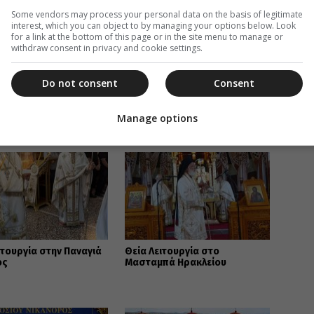
Some vendors may process your personal data on the basis of legitimate
interest, which you can object to by managing your options below. Look
for a link at the bottom of this page or in the site menu to manage or
withdraw consent in privacy and cookie settings.
Do not consent
Consent
Α ΜΥΡΤΙΔΙΩΤΙΣΣΑ ΑΛΙΜΟΥ
Manage options
ΑΒΑΣΤΕ ΕΠΙΣΗΣ
ιτουργία στην Παναγιά
Θεία Λειτουργία στο
ος
Μασταμπά Ηρακλείου