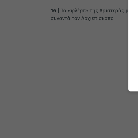
16 |
Το «φλέρτ» της Αριστεράς με τ
συναντά τον Αρχιεπίσκοπο