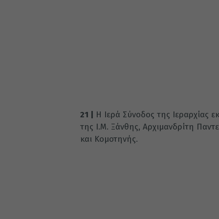
21 |
Η Ιερά Σύνοδος της Ιεραρχίας ε
της Ι.Μ. Ξάνθης, Αρχιμανδρίτη Παν
και Κομοτηνής.