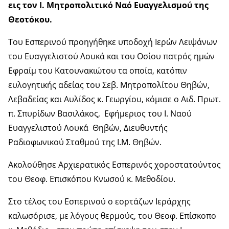
εις τον Ι. Μητροπολιτικό Ναό Ευαγγελισμού της
Θεοτόκου.
Του Εσπερινού προηγήθηκε υποδοχή Ιερών Λειψάνων
του Ευαγγελιστού Λουκά και του Οσίου πατρός ημών
Εφραίμ του Κατουνακιώτου τα οποία, κατόπιν
ευλογητικής αδείας του Σεβ. Μητροπολίτου Θηβών,
Λεβαδείας και Αυλίδος κ. Γεωργίου, κόμισε ο Αιδ. Πρωτ.
π. Σπυρίδων Βασιλάκος, Εφήμεριος του Ι. Ναού
Ευαγγελιστού Λουκά Θηβών, Διευθυντής
Ραδιοφωνικού Σταθμού της Ι.Μ. Θηβών.
Ακολούθησε Αρχιερατικός Εσπερινός χοροστατούντος
του Θεοφ. Επισκόπου Κνωσού κ. Μεθοδίου.
Στο τέλος του Εσπερινού ο εορτάζων Ιεράρχης
καλωσόρισε, με λόγους θερμούς, του Θεοφ. Επίσκοπο