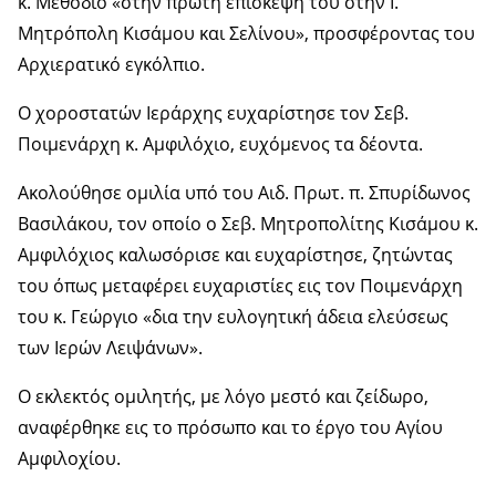
κ. Μεθόδιο «στην πρώτη επίσκεψη του στην Ι.
Μητρόπολη Κισάμου και Σελίνου», προσφέροντας του
Αρχιερατικό εγκόλπιο.
Ο χοροστατών Ιεράρχης ευχαρίστησε τον Σεβ.
Ποιμενάρχη κ. Αμφιλόχιο, ευχόμενος τα δέοντα.
Ακολούθησε ομιλία υπό του Αιδ. Πρωτ. π. Σπυρίδωνος
Βασιλάκου, τον οποίο ο Σεβ. Μητροπολίτης Κισάμου κ.
Αμφιλόχιος καλωσόρισε και ευχαρίστησε, ζητώντας
του όπως μεταφέρει ευχαριστίες εις τον Ποιμενάρχη
του κ. Γεώργιο «δια την ευλογητική άδεια ελεύσεως
των Ιερών Λειψάνων».
Ο εκλεκτός ομιλητής, με λόγο μεστό και ζείδωρο,
αναφέρθηκε εις το πρόσωπο και το έργο του Αγίου
Αμφιλοχίου.