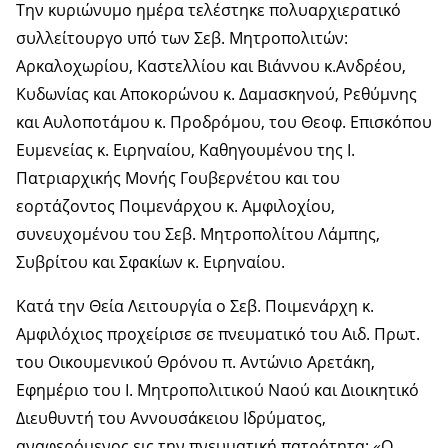
Την κυριώνυμο ημέρα τελέστηκε πολυαρχιερατικό
συλλείτουργο υπό των Σεβ. Μητροπολιτών:
Αρκαλοχωρίου, Καστελλίου και Βιάννου κ.Ανδρέου,
Κυδωνίας και Αποκορώνου κ. Δαμασκηνού, Ρεθύμνης
και Αυλοποτάμου κ. Προδρόμου, του Θεοφ. Επισκόπου
Ευμενείας κ. Ειρηναίου, Καθηγουμένου της Ι.
Πατριαρχικής Μονής Γουβερνέτου και του
εορτάζοντος Ποιμενάρχου κ. Αμφιλοχίου,
συνευχομένου του Σεβ. Μητροπολίτου Λάμπης,
Συβρίτου και Σφακίων κ. Ειρηναίου.
Κατά την Θεία Λειτουργία ο Σεβ. Ποιμενάρχη κ.
Αμφιλόχιος προχείρισε σε πνευματικό του Αιδ. Πρωτ.
του Οικουμενικού Θρόνου π. Αντώνιο Αρετάκη,
Εφημέριο του Ι. Μητροπολιτικού Ναού και Διοικητικό
Διευθυντή του Αννουσάκειου Ιδρύματος,
αναφερόμενος εις την πνευματική πατρότητα: «Ο