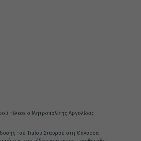
ρού τέλεσε ο Μητροπολίτης Αργολίδος
άδυσης του Τιμίου Σταυρού στη Θάλασσα
σμού των τενεκέδων που έχουν τοποθετηθεί