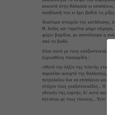
ανοικτά στην θάλασσα κι επιπλέουν, 
αναβίωσή του κι έχει βαθιά τις ρίζε
Ιδιαίτερο στοιχείο της κατάδυσης, 
Μ. Ασίας και τηρείται μέχρι σήμερα,
φέρει βαρίδια, με αποτέλεσμα η ανά
από το βυθό.
Είναι αυτό με τους γκαζοντενεκέδες
Ευρυσθένη Λασκαρίδη :
«Μετά την λήξιν της τελετής ετοποθ
παραλίαν ανοιχτά της θαλάσσης, αρκ
πετρελαίου δια να επιπλέουν και δι
στόχον τους γκαζοτενεκέδες… Η Κίο
εθνικήν της εορτήν, δι’ αυτό και η 
πετιόταν με τους τόννους… Έτσι εο