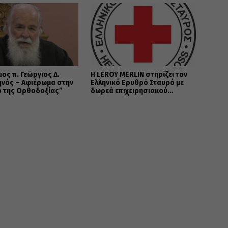
μος π. Γεώργιος Δ.
Η LEROY MERLIN στηρίζει τον
ηνός – Αφιέρωμα στην
Ελληνικό Ερυθρό Σταυρό με
ό της Ορθοδοξίας”
δωρεά επιχειρησιακού
εξοπλισμού για την
αντιμετώπιση των
καταστροφικών πυρκαγιών