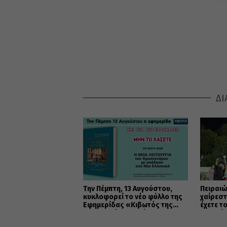
ΔΙ
Την Πέμπτη, 13 Αυγούστου,
Πειραιώ
κυκλοφορεί το νέο φύλλο της
χαίρεστ
Εφημερίδας «Κιβωτός της
έχετε τ
Ορθοδοξίας» – Νέες
καρδιά
Προσφορές
(ΦΩΤΟ