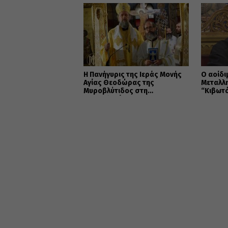
Η Πανήγυρις της Ιεράς Μονής
Ο αοίδι
Αγίας Θεοδώρας της
Μεταλλ
Μυροβλύτιδος στη
“Κιβωτ
Θεσσαλονίκη