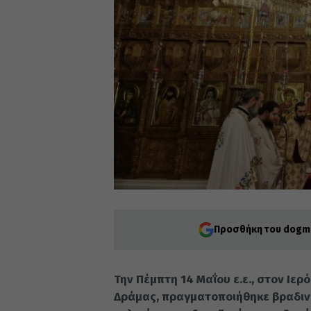
Προσθήκη του dogma
Την Πέμπτη 14 Μαΐου ε.ε., στον Ιε
Δράμας, πραγματοποιήθηκε βραδινή 