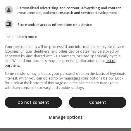
Personalised advertising and content, advertising and content
κάθε μαθητή/τρια μία εικόνα του Καλού
measurement, audience research and services development
ς/τις παρότρυνε ν’ αξιωθούν να γίνουν «ο
Store and/or access information on a device
 πολλές φορές «περιπίπτει σε ληστές» και
αι σωματικά, όπως, δυστυχώς, συνέβη με τις δύο
Learn more
ή τους.
Your personal data will be processed and information from your device
(cookies, unique identifiers, and other device data) may be stored by,
πέσετε κι οι ίδιοι στους «ληστές» (λέξη
accessed by and shared with 210 partners, or used specifically by this
ής εμπόδια, πειρασμούς, δυσκολίες, κακές
site. We and our partners may use precise geolocation data.
List of
partners.
ι σας κακοποιήσουν. Η πορεία της ζωής σας,
Some vendors may process your personal data on the basis of legitimate
χία σας στις εξετάσεις, να φωτίζεται από το φως
interest, which you can object to by managing your options below. Look
for a link at the bottom of this page or in the site menu to manage or
withdraw consent in privacy and cookie settings.
Do not consent
Consent
Manage options