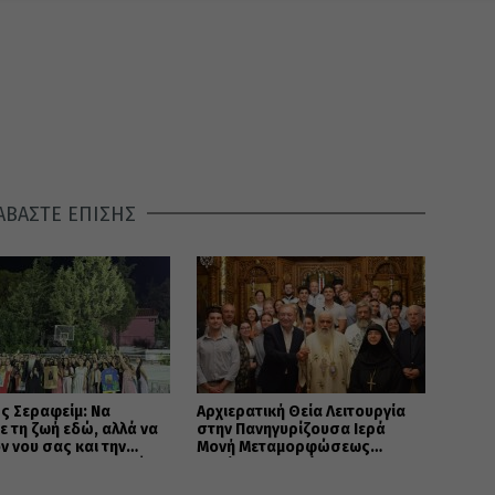
ΑΒΑΣΤΕ ΕΠΙΣΗΣ
ς Σεραφείμ: Να
Αρχιερατική Θεία Λειτουργία
ε τη ζωή εδώ, αλλά να
στην Πανηγυρίζουσα Ιερά
ον νου σας και την
Μονή Μεταμορφώσεως
 σας στους ουρανούς
Σωτήρος Χορτιάτη
)