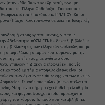
νεχιζόταν κάθε Πάσχα και Χριστούγεννα, με
ίδα του εκεί Έλληνα Ορθοδόξου Επισκόπου κ.
Θεοφιλεστάτου Επισκόπου κ. ΙΓΝΑΤΙΟΥ. Και οι
ρόνο (Πάσχα, Χριστούγεννα σε όλες τις Ελληνικές
 συνδρομή στους κρατουμένους, για τους
 την Αδελφότητα «ΟΣΙΑ ΞΕΝΗ» δεκαέξι βιβλία* με
 στις βιβλιοθήκες των ελληνικών Φυλακών, και με
και η αποφυλάκιση απόρων κρατουμένων με την
ους της ποινής τους, με ανώτατο όριο
να. Επιπλέον η Διακονία εξοφλεί και ποινές
ατικό ποσό.Κριτήρια αποφυλακίσεως είναι οι
σιών και των Δ/ντών της Φυλακής και των οικείων
Ασφαλείας. Σε κάθε αποφυλακιζόμενο στέλνεται
ονίας. Ήδη μέχρι σήμερα έχει δοθεί η ελευθερία
νους και φυγοποίνους,οι οποίοι προέρχονται,
ς χώρες του κόσμου. Το ποσό που καταβλήθηκε