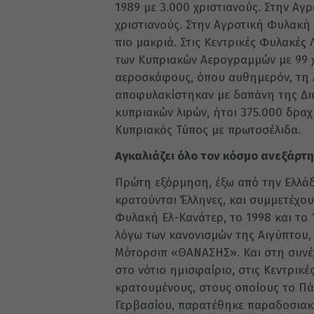
1989 με 3.000 χριστιανούς. Στην Αγ
χριστιανούς. Στην Αγροτική Φυλακή 
πιο μακριά. Στις Κεντρικές Φυλακέ
των Κυπριακών Αερογραμμών με 99 χ
αεροσκάφους, όπου αυθημερόν, τη 
αποφυλακίστηκαν με δαπάνη της Δια
κυπριακών λιρών, ήτοι 375.000 δραχ
Κυπριακός Τύπος με πρωτοσέλιδα.
Αγκαλιάζει όλο τον κόσμο ανεξάρτη
Πρώτη εξόρμηση, έξω από την Ελλάδ
κρατούνται Έλληνες, και συμμετέχου
Φυλακή Ελ-Κανάτερ, το 1998 και το 
λόγω των κανονισμών της Αιγύπτου, 
Μότορσιπ «ΘΑΝΑΣΗΣ». Και στη συνέχε
στο νότιο ημισφαίριο, στις Κεντρικ
κρατουμένους, στους οποίους το Πάσ
Γερβασίου, παρατέθηκε παραδοσιακό