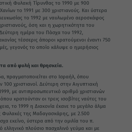
ροτική Φυλακή Τίρυνθας το 1990 με 900
Χανίων το 1991 με 300 χριστιανούς. Και ύστερα
ς Λευκωσίας το 1992 με ναυλωμένο αεροσκάφος
ριστιανούς, όση και η χωρητικότητα του
Δεύτερη ημέρα του Πάσχα του 1992,
κονίας τέσσερις άποροι κρατούμενοι έναντι 750
μές, γεγονός το οποίο κάλυψε ο ημερήσιος
τα από φυλή και θρησκεία.
α, πραγματοποιείται στο Ισραήλ, όπου
ν 100 χριστιανοί. Δεύτερη στην Αιγυπτιακή
1999, με αντιπροσωπευτικό αριθμό χριστιανών
όπου κρατούνταν οι τρεις ισοβίτες ναύτες του
ια, το 1999 η Διακονία έκανε το μεγάλο άλμα
ές Φυλακές της Μαδαγασκάρης, με 2.500
χα εκείνο, ύστερα από την ομιλία του π.
 ελληνικό πλούσιο πασχαλινό γεύμα και με