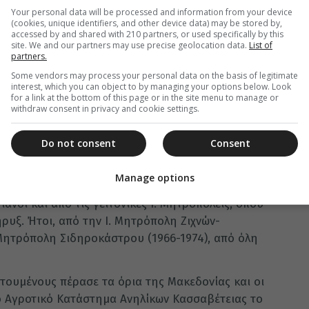
Your personal data will be processed and information from your device
ή ήμην, και ήλθετε προς με» (στίχος 36), άρχισε
(cookies, unique identifiers, and other device data) may be stored by,
ς τους «εν φυλακή… ελαχίστους αδελφούς» του
accessed by and shared with 210 partners, or used specifically by this
site. We and our partners may use precise geolocation data.
List of
ς Απόκρεω, 5 Μαρτίου 1978. Στην πρόσκληση του
partners.
ίοι χριστιανοί, που μετακινήθηκαν με 15
Some vendors may process your personal data on the basis of legitimate
interest, which you can object to by managing your options below. Look
for a link at the bottom of this page or in the site menu to manage or
ίο κήρυγμα. Ψυχαγωγική εκδήλωση νεολαίας.
withdraw consent in privacy and cookie settings.
ύ, υποδήσεως, καθαριότητας, γλυκισμάτων κ.α.
Do not consent
Consent
ση απόρων κρατουμένων.
ανών και από την ευρύτερη περιοχή των Σερρών
Manage options
ιακονίας, το 1987, έφθασε τους 5.000
ιανοί και από τις γειτονικές Ι. Μητροπόλεις, όπου
ρυξ. Ήτοι, από την Ι. Μητρόπολη Ζιχνών-
 Μητρόπολη Σιδηροκάστρου (1966-1974), από όλη
τουμένους πέρασε τα όρια της Μακεδονίας και οι
 Αγροτικό Κατάστημα Ανηλίκων Κασσαβέτειας το