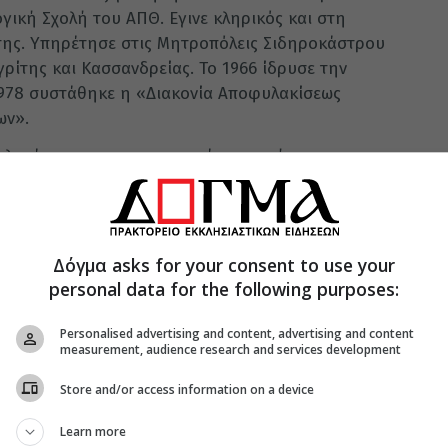
γική Σχολή του ΑΠΘ. Εγινε κληρικός και στη
της. Υπηρέτησε στις Μητροπόλεις Σιδηροκάστρου
ρίτης και Κασσανδρείας. Το 1966 ίδρυσε την
1978 συστάθηκε η «Διακονία Αποφυλακίσεως
ων».
 φυλακές και τα σωφρονιστικά καταστήματα στην
, στην Κύπρο, στη Μαδαγασκάρη, στη Ρουμανία,
λακές
Δόγμα asks for your consent to use your
 Ραπτόπουλος, όταν υπηρετούσε στην Ιερά
personal data for the following purposes:
αθιέρωσε ανεπίσημα ως «ΗΜΕΡΑ ΤΟΥ
κρεω. Είναι η Κυριακή που διαβάζεται στη Θεία
Personalised advertising and content, advertising and content
measurement, audience research and services development
ς κρίσεως (Ματθ. 25, 31-46). Μετέπειτα,
ακίσεως Απόρων Κρατουμένων» και υπήχθη ως
Store and/or access information on a device
ική Αδελφότητα «Η ΟΣΙΑ ΞΕΝΗ», της οποίας
ος είναι ο π. Γερβάσιος.
Learn more