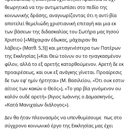
θεωρητικά να την αντιμετωπίσει στο πεδίο της
κοινωνικής δράσης, αναγνωρίζοντας ότι η αντί-βία
αποτελεί θεμελιώδη χριστιανική επιταγή και μια εκ
των βάσεων της διδασκαλίας του Σωτήρα μας Ιησού
Χριστού [«Μάχαιραν έδωκας, μάχαιραν θα
λάβεις» (Ματθ. 5,3)] και μεταγενέστερα των Πατέρων
της Εκκλησίας [«Και Θεώ τοίνυν ου το ηναγκασμένον
φίλον, αλλά το εξ αρετής κατορθούμενον. Αρετή δε εκ
προαιρέσεως, και ουκ εξ ανάγκης γίνεται. Προαίρεσις
δε των εφ’ ημίν ήρτηται» (Μ. Βασιλείου, «Ότι ουκ εστιν
αίτιος των κακών ο Θεός»), «Το γαρ βία γινόμενον ου
καλόν ουδέ αρετή» (Άγιος Ιωάννης ο Δαμασκηνός,
«Κατά Μανιχαίων διάλογος»).
Δεν θα ήταν πλεονασμός να υπενθυμίσουμε πως στο
σύγχρονο κοινωνικό έργο της Εκκλησίας μας έχει