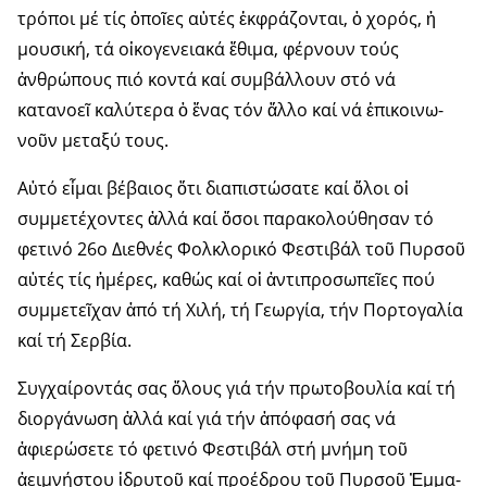
τρόποι μέ τίς ὁποῖες αὐτές ἐκ­φράζονται, ὁ χορός, ἡ
μουσική, τά οἰκογενειακά ἔθιμα, φέρνουν τούς
ἀνθρώπους πιό κοντά καί συμβάλ­λουν στό νά
κατανοεῖ καλύτερα ὁ ἕνας τόν ἄλλο καί νά ἐπικοινω­
νοῦν μεταξύ τους.
Αὐτό εἶμαι βέβαιος ὅτι διαπιστώ­σατε καί ὅλοι οἱ
συμμετέχοντες ἀλλά καί ὅσοι παρακολούθησαν τό
φετινό 26ο Διεθνές Φολκλορικό Φεστιβάλ τοῦ Πυρσοῦ
αὐτές τίς ἡμέρες, καθώς καί οἱ ἀντιπροσω­πεῖες πού
συμμετεῖχαν ἀπό τή Χιλή, τή Γεωργία, τήν Πορτογαλία
καί τή Σερβία.
Συγχαίροντάς σας ὅλους γιά τήν πρωτοβουλία καί τή
διοργάνωση ἀλλά καί γιά τήν ἀπόφασή σας νά
ἀφιερώσετε τό φετινό Φεστιβάλ στή μνήμη τοῦ
ἀειμνήστου ἱδρυτοῦ καί προέδρου τοῦ Πυρσοῦ Ἐμμα­