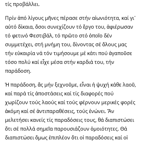
τίς προβάλλει.
Πρίν ἀπό λίγους μῆνες πέρασε στήν αἰωνιότητα, καί γι᾽
αὐτό δί­καια, ὅσοι συνεχίζουν τό ἔργο του, ἀφιέρωσαν
τό φετινό Φεστιβάλ, τό πρῶτο στό ὁποῖο δέν
συμμετέχει, στή μνήμη του, δίνοντας σέ ὅλους μας
τήν εὐκαιρία νά τόν τιμήσουμε μέ κάτι πού ἀγαποῦσε
τόσο πολύ καί εἶχε μέσα στήν καρδιά του, τήν
παράδοση.
Ἡ παράδοση, ἄς μήν ξεχνοῦμε, εἶναι ἡ ψυχή κάθε λαοῦ,
καί παρά τίς ἀποστάσεις καί τίς διαφορές πού
χωρίζουν τούς λαούς καί τούς φέρνουν μερικές φορές
ἀκόμη καί σέ ἀντιπαραθέσεις, τούς ἑνώνει. Ἄν
μελετήσει κανείς τίς παραδό­σεις τους, θά διαπιστώσει
ὅτι σέ πολλά σημεῖα παρουσιάζουν ὁμοι­ό­τη­τες. Θά
διαπιστώσει ὅμως ἐπιπλέον ὅτι οἱ παραδόσεις καί οἱ