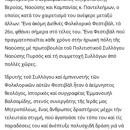
Βεροίας, Ναούσης και Καμπανίας κ. Παντελεήμων, ο
οποίος κατά τον χαιρετισμό του ανέφερε μεταξύ
άλλων: Ἕνα ἀκόμη Διεθνές Φολκλορικό Φεστιβάλ, τό
26ο, φθάνει σήμερα στό τέλος του. Ἕνα Φεστιβάλ πού
πραγματοποιεῖται κάθε χρόνο στήν ἡρωική πόλη τῆς
Ναούσης μέ πρω­τοβουλία τοῦ Πολιτιστικοῦ Συλ­λόγου
Ναούσης Πυρσός καί τή συμμετοχή Συλλόγων ἀπό
πολλές χῶρες.
Ἱδρυτής τοῦ Συλλόγου καί ἐμπνευστής τῶν
Φολκλορικῶν αὐτῶν Φεστιβάλ ἦταν ὁ ἀείμνη­στος
θεολόγος, ἱστορικός καί συγ­γραφέας Ἐμμανουήλ
Βαλσαμίδης, στενός συνεργάτης τῆς Ἱερᾶς μας
Μητροπόλεως, ἕνας ἄνθρωπος δρα­στήριος μέχρι τήν
τελευταία στιγμή, πού ἀγαποῦσε τόν τόπο του καί τίς
παραδόσεις του καί ἀνέ­πτυξε πολυσχιδῆ δράση γιά νά