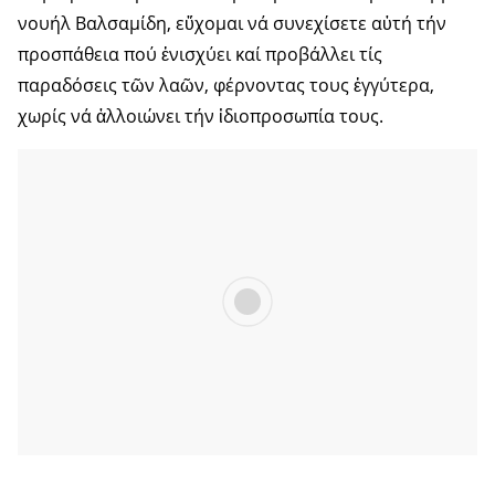
νουήλ Βαλσαμίδη, εὔχομαι νά συνεχίσετε αὐτή τήν
προσπάθεια πού ἐνισχύει καί προβάλλει τίς
παραδόσεις τῶν λαῶν, φέρνοντας τους ἐγγύτερα,
χωρίς νά ἀλλοιώνει τήν ἰδιοπροσωπία τους.