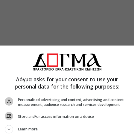
Δόγμα asks for your consent to use your
personal data for the following purposes:
ύτερες δυσκολίες που συναντάτε ποιμαντικά στην
Personalised advertising and content, advertising and content
ι Αιγίνης, οι ποιμαντικές δυσκολίες που
measurement, audience research and services development
ίλες και συνδέονται με την ιδιαίτερη
Store and/or access information on a device
ική πραγματικότητα της επαρχίας μας.
Learn more
τωπίζουμε είναι η απόσταση και η δυσκολία στις