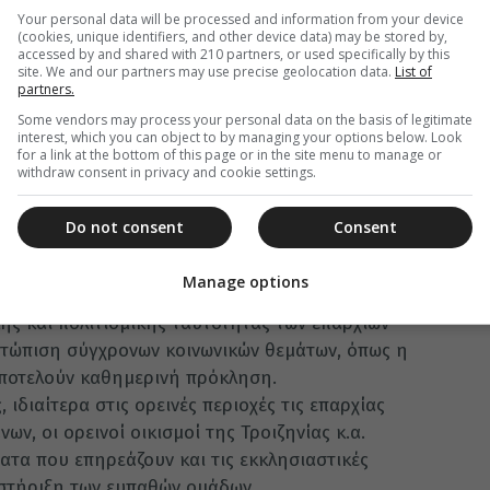
Your personal data will be processed and information from your device
ίτερα τα νησιά Ύδρα, Σπέτσες και Αίγινα δεν
(cookies, unique identifiers, and other device data) may be stored by,
ατικό πλοίο. Στην Αίγινα δε, τα τελευταία
accessed by and shared with 210 partners, or used specifically by this
site. We and our partners may use precise geolocation data.
List of
ικροί οικισμοί. Αυτό δυσκολεύει την τακτική
partners.
στορικής Μητροπόλεώς μας και την
Some vendors may process your personal data on the basis of legitimate
.
interest, which you can object to by managing your options below. Look
for a link at the bottom of this page or in the site menu to manage or
των νέων προς τα μεγάλα αστικά κέντρα και η
withdraw consent in privacy and cookie settings.
αι τα χωριά της επαρχίας μας, μας
Do not consent
Consent
οπόλεώς μας είναι η μεγάλη αύξηση πληθυσμού
 του τουρισμού, γεγονός το οποίο δημιουργεί
Manage options
ντίδας.
ής και πολιτισμικής ταυτότητας των επαρχιών
ετώπιση σύγχρονων κοινωνικών θεμάτων, όπως η
αποτελούν καθημερινή πρόκληση.
, ιδιαίτερα στις ορεινές περιοχές τις επαρχίας
ων, οι ορεινοί οικισμοί της Τροιζηνίας κ.α.
ατα που επηρεάζουν και τις εκκλησιαστικές
οστήριξη των ευπαθών ομάδων.