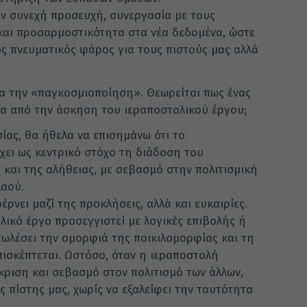
ούν συνεχή προσευχή, συνεργασία με τους
 και προσαρμοστικότητα στα νέα δεδομένα, ώστε
ς πνευματικός φάρος για τους πιστούς μας αλλά
ια την «παγκοσμιοποίηση». Θεωρείται πως ένας
έσα από την άσκηση του ιεραποστολικού έργου;
ίας, θα ήθελα να επισημάνω ότι το
χει ως κεντρικό στόχο τη διάδοση του
 και της αλήθειας, με σεβασμό στην πολιτισμική
λαού.
νει μαζί της προκλήσεις, αλλά και ευκαιρίες.
ολικό έργο προσεγγιστεί με λογικές επιβολής ή
πωλέσει την ομορφιά της ποικιλομορφίας και τη
ισκέπτεται. Ωστόσο, όταν η ιεραποστολή
άκριση και σεβασμό στον πολιτισμό των άλλων,
ς πίστης μας, χωρίς να εξαλείφει την ταυτότητα