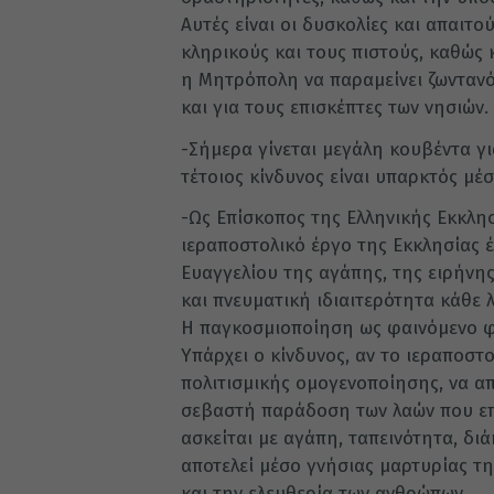
Αυτές είναι οι δυσκολίες και απαιτ
κληρικούς και τους πιστούς, καθώς
η Μητρόπολη να παραμείνει ζωντανό
και για τους επισκέπτες των νησιών.
-Σήμερα γίνεται μεγάλη κουβέντα γ
τέτοιος κίνδυνος είναι υπαρκτός μ
-Ως Επίσκοπος της Ελληνικής Εκκλησ
ιεραποστολικό έργο της Εκκλησίας έ
Ευαγγελίου της αγάπης, της ειρήνης
και πνευματική ιδιαιτερότητα κάθε 
Η παγκοσμιοποίηση ως φαινόμενο φέρ
Υπάρχει ο κίνδυνος, αν το ιεραποστ
πολιτισμικής ομογενοποίησης, να α
σεβαστή παράδοση των λαών που επ
ασκείται με αγάπη, ταπεινότητα, δι
αποτελεί μέσο γνήσιας μαρτυρίας τη
και την ελευθερία των ανθρώπων.