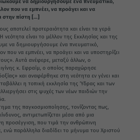
πιδιώκουμε να δημιουργήσουμε ένα πνευματικό,
λον που να εμπνέει, να προάγει και να
ι στην πίστη […]
ους αποτελεί προτεραιότητα και είναι τα γερά
Η νεότητα είναι το μέλλον της Εκκλησίας και της
κουμε να δημιουργήσουμε ένα πνευματικό,
ον που να εμπνέει, να προάγει και να υποστηρίζει
τους». Αυτά ανέφερε, μεταξύ άλλων, ο
ιγίνης κ. Εφραίμ, ο οποίος παραχώρησε
οξίας» και αναφέρθηκε στη νεότητα εν γένει και
ταβάλλει η τοπική εκκλησία της Ύδρας και των
αλλιεργήσει στις ψυχές των νέων παιδιών την
δα.
τημα της παγκοσμιοποίησης, τονίζοντας πως,
ίνδυνος, αντιμετωπίζεται μέσα από μια
νη προσέγγιση, που τιμά την ανθρώπινη
, ενώ παράλληλα διαδίδει το μήνυμα του Χριστού