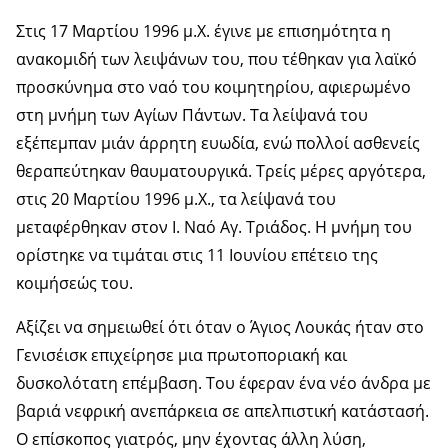
Στις 17 Μαρτίου 1996 μ.Χ. έγινε με επισημότητα η
ανακομιδή των λειψάνων του, που τέθηκαν για λαϊκό
προσκύνημα στο ναό του κοιμητηρίου, αφιερωμένο
στη μνήμη των Αγίων Πάντων. Τα λείψανά του
εξέπεμπαν μιάν άρρητη ευωδία, ενώ πολλοί ασθενείς
θεραπεύτηκαν θαυματουργικά. Τρείς μέρες αργότερα,
στις 20 Μαρτίου 1996 μ.Χ., τα λείψανά του
μεταφέρθηκαν στον Ι. Ναό Αγ. Τριάδος. Η μνήμη του
ορίστηκε να τιμάται στις 11 Ιουνίου επέτειο της
κοιμήσεώς του.
Αξίζει να σημειωθεί ότι όταν ο Άγιος Λουκάς ήταν στο
Γενισέισκ επιχείρησε μια πρωτοποριακή και
δυσκολότατη επέμβαση. Του έφεραν ένα νέο άνδρα με
βαριά νεφρική ανεπάρκεια σε απελπιστική κατάστασή.
Ο επίσκοπος γιατρός, μην έχοντας άλλη λύση,