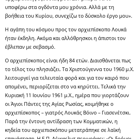
υποφέρω στα ογδόντα μου χρόνια. Αλλά με τη
βοήθεια του Κυρίου, συνεχίζω το δύσκολο έργο μου».
Η αγάπη του κόσμου προς τον αρχιεπίσκοπο Λουκά
ήταν έκδηλη. Ακόμα και αλλόθρησκοι η άπιστοι τον
έβλεπαν με σεβασμό.
Ο αρχιεπίσκοπος είναι ήδη 84 ετών. Διαισθάνεται πως
το τέλος του πλησιάζει. Τα Χριστούγεννα του 1960 μ.Χ.
λειτουργεί για τελευταία φορά και για τον καιρό που
απομένει, περιορίζεται στο να κηρύττει. Τελικά την
Κυριακή 11 Ιουνίου 1961 μ.Χ., ημέρα που γιορτάζουν
οι Άγιοι Πάντες της Αγίας Ρωσίας, κοιμήθηκε ο
αρχιεπίσκοπος – γιατρός Λουκάς Βόινο – Γιασενέτσκι.
Παρά την έντονη αντίδραση των Κομματικών, η
κηδεία του αρχιεπισκόπου μετατράπηκε σε λαϊκή
επανάσταση. Η Ε.Π. Λέικφελντ περιγράφει: «Οι δρόμοι