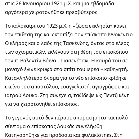
στις 26 Ιανουαρίου 1921 μ.Χ. και μια εβδομάδα
αργότερα χειροτονήθηκε πρεσβύτερος.
Το καλοκαίρι του 1923 μ.Χ. η «ζώσα εκκλησία» κάνει
την επίθεσή της και εκτοπίζει τον επίσκοπο Ιννοκέντιο.
Ο κλήρος και ο λαός της Τασκένδης, όντας στο έλεος
των σχισματικών, εκλέγουν στη θέση του επισκόπου
τον π. Βαλεντίν Βόινο – Γιασενέτσκι. Η κουρά του σε
μοναχό έγινε κρυφά στο σπίτι του ιερέα – καθηγητή.
Καταλληλότερο όνομα για το νέο επίσκοπο κρίθηκε
εκείνο του αποστόλου, ευαγγελιστή, αγιογράφου και
ιατρού Λουκά. Στη συνέχεια, ταξίδεψε ως Πεντζικέντ
για να χειροτονηθεί επίσκοπος.
Το γεγονός αυτό δεν πέρασε απαρατήρητο και πολύ
σύντομα ο επίσκοπος Λουκάς συνελήφθη.
Κατηγορήθηκε για προδοσία και φυλακίστηκε. Στη