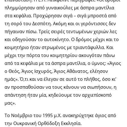
πλημμύρησαν από γυναικούλες με άσπρα μαντίλια
στα κεφάλια. Προχώρησαν σιγά – σιγά μπροστά από
τη σορό του Δεσπότη. Ακόμη και οι γερόντισσες δεν
πήγαιναν πίσω. Τρείς σειρές τεντωμένων χεριών λες
και οδηγούσαν το αυτοκίνητο. Ο δρόμος μέχρι και το
κοιμητήριο ήταν στρωμένος με τριαντάφυλλα. Και
μέχρι την πόρτα του κοιμητηρίου ακουγόταν πάνω
από τα κεφάλια με τα άσπρα μαντίλια, ο ύμνος: «Άγιος
ο Θεός, Άγιος Ισχυρός, Άγιος Αθάνατος, ελέησον
ημάς». Ό,τι και να έλεγαν σε αυτό το πλήθος, όσο κι’
αν προσπαθούσαν να τους κάνουν να σιωπήσουν, η
απάντηση ήταν μία, κηδεύουμε τον αρχιεπίσκοπό
μας».
Το Νοέμβριο του 1995 μ.Χ. ανακηρύχτηκε άγιος από
την Ουκρανική Ορθόδοξη Εκκλησία.