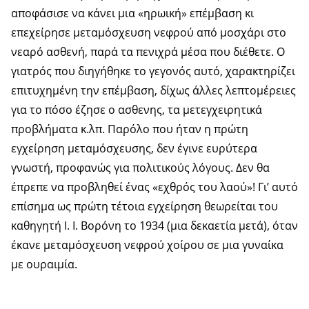
αποφάσισε να κάνει μια «ηρωική» επέμβαση κι
επεχείρησε μεταμόσχευση νεφρού από μοσχάρι στο
νεαρό ασθενή, παρά τα πενιχρά μέσα που διέθετε. Ο
γιατρός που διηγήθηκε το γεγονός αυτό, χαρακτηρίζει
επιτυχημένη την επέμβαση, δίχως άλλες λεπτομέρειες
για το πόσο έζησε ο ασθενης, τα μετεγχειρητικά
προβλήματα κ.λπ. Παρόλο που ήταν η πρώτη
εγχείρηση μεταμόσχευσης, δεν έγινε ευρύτερα
γνωστή, προφανώς για πολιτικούς λόγους. Δεν θα
έπρεπε να προβληθεί ένας «εχθρός του λαού»! Γι’ αυτό
επίσημα ως πρώτη τέτοια εγχείρηση θεωρείται του
καθηγητή Ι. Ι. Βορόνη το 1934 (μια δεκαετία μετά), όταν
έκανε μεταμόσχευση νεφρού χοίρου σε μια γυναίκα
με ουραιμία.