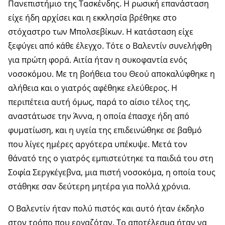
Πανεπιστήμιο της Τασκένδης. Η ρωσική επανάσταση
είχε ήδη αρχίσει και η εκκλησία βρέθηκε στο
στόχαστρο των Μπολσεβίκων. Η κατάσταση είχε
ξεφύγει από κάθε έλεγχο. Τότε ο Βαλεντίν συνελήφθη
για πρώτη φορά. Αιτία ήταν η συκοφαντία ενός
νοσοκόμου. Με τη βοήθεια του Θεού αποκαλύφθηκε η
αλήθεια και ο γιατρός αφέθηκε ελεύθερος. Η
περιπέτεια αυτή όμως, παρά το αίσιο τέλος της,
αναστάτωσε την Άννα, η οποία έπασχε ήδη από
φυματίωση, και η υγεία της επιδεινώθηκε σε βαθμό
που λίγες ημέρες αργότερα υπέκυψε. Μετά τον
θάνατό της ο γιατρός εμπιστεύτηκε τα παιδιά του στη
Σοφία Σεργκέγεβνα, μια πιστή νοσοκόμα, η οποία τους
στάθηκε σαν δεύτερη μητέρα για πολλά χρόνια.
Ο Βαλεντίν ήταν πολύ πιστός και αυτό ήταν έκδηλο
στον τρόπο που εργαζόταν. Το αποτέλεσμα ήταν να