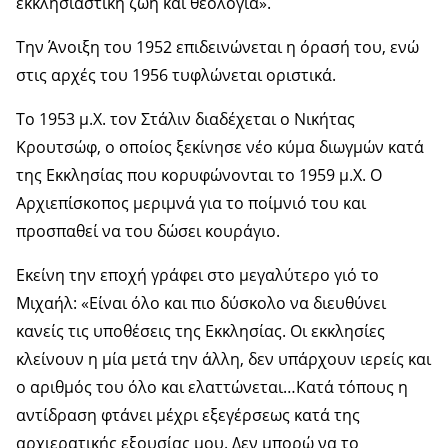
εκκλησιαστική ζωή και θεολογία».
Την Άνοιξη του 1952 επιδεινώνεται η όρασή του, ενώ
στις αρχές του 1956 τυφλώνεται οριστικά.
Το 1953 μ.Χ. τον Στάλιν διαδέχεται ο Νικήτας
Κρουτσώφ, ο οποίος ξεκίνησε νέο κύμα διωγμών κατά
της Εκκλησίας που κορυφώνονται το 1959 μ.Χ. Ο
Αρχιεπίσκοπος μεριμνά για το ποίμνιό του και
προσπαθεί να του δώσει κουράγιο.
Εκείνη την εποχή γράφει στο μεγαλύτερο γιό το
Μιχαήλ: «Είναι όλο και πιο δύσκολο να διευθύνει
κανείς τις υποθέσεις της Εκκλησίας. Οι εκκλησίες
κλείνουν η μία μετά την άλλη, δεν υπάρχουν ιερείς και
ο αριθμός του όλο και ελαττώνεται…Κατά τόπους η
αντίδραση φτάνει μέχρι εξεγέρσεως κατά της
αρχιερατικής εξουσίας μου. Δεν μπορώ να το