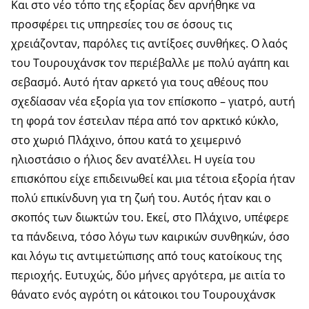
Και στο νέο τόπο της εξορίας δεν αρνήθηκε να
προσφέρει τις υπηρεσίες του σε όσους τις
χρειάζονταν, παρόλες τις αντίξοες συνθήκες. Ο λαός
του Τουρουχάνσκ τον περιέβαλλε με πολύ αγάπη και
σεβασμό. Αυτό ήταν αρκετό για τους αθέους που
σχεδίασαν νέα εξορία για τον επίσκοπο – γιατρό, αυτή
τη φορά τον έστειλαν πέρα από τον αρκτικό κύκλο,
στο χωριό Πλάχινο, όπου κατά το χειμερινό
ηλιοστάσιο ο ήλιος δεν ανατέλλει. Η υγεία του
επισκόπου είχε επιδεινωθεί και μια τέτοια εξορία ήταν
πολύ επικίνδυνη για τη ζωή του. Αυτός ήταν και ο
σκοπός των διωκτών του. Εκεί, στο Πλάχινο, υπέφερε
τα πάνδεινα, τόσο λόγω των καιρικών συνθηκών, όσο
και λόγω τις αντιμετώπισης από τους κατοίκους της
περιοχής. Ευτυχώς, δύο μήνες αργότερα, με αιτία το
θάνατο ενός αγρότη οι κάτοικοι του Τουρουχάνσκ