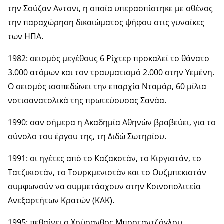
την Σούζαν Αντονι, η οποία υπερασπίστηκε με σθένος
την παραχώρηση δικαιώματος ψήφου στις γυναίκες
των ΗΠΑ.
1982: σεισμός μεγέθους 6 Ρίχτερ προκαλεί το θάνατο
3.000 ατόμων και τον τραυματισμό 2.000 στην Υεμένη.
Ο σεισμός ισοπεδώνει την επαρχία Νταμάρ, 60 μίλια
νοτιοανατολικά της πρωτεύουσας Σανάα.
1990: σαν σήμερα η Ακαδημία Αθηνών βραβεύει, για το
σύνολο του έργου της, τη Διδώ Σωτηρίου.
1991: οι ηγέτες από το Καζακστάν, το Κιργιστάν, το
Τατζικιστάν, το Τουρκμενιστάν και το Ουζμπεκιστάν
συμφωνούν να συμμετάσχουν στην Κοινοπολιτεία
Ανεξαρτήτων Κρατών (ΚΑΚ).
1995: πεθαίνει ο Χρύσανθος Μποσταντζόγλου,