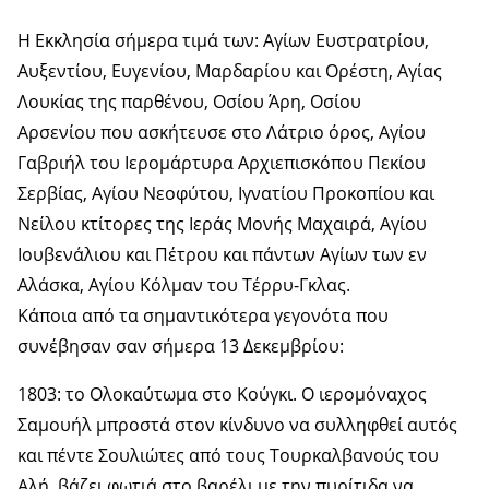
Η Εκκλησία σήμερα τιμά των: Αγίων Ευστρατρίου,
Αυξεντίου, Ευγενίου, Μαρδαρίου και Ορέστη, Αγίας
Λουκίας της παρθένου, Οσίου Άρη, Οσίου
Αρσενίου που ασκήτευσε στο Λάτριο όρος, Αγίου
Γαβριήλ του Ιερομάρτυρα Αρχιεπισκόπου Πεκίου
Σερβίας, Αγίου Νεοφύτου, Ιγνατίου Προκοπίου και
Νείλου κτίτορες της Ιεράς Μονής Μαχαιρά, Αγίου
Ιουβενάλιου και Πέτρου και πάντων Αγίων των εν
Αλάσκα, Αγίου Κόλμαν του Τέρρυ-Γκλας.
Κάποια από τα σημαντικότερα γεγονότα που
συνέβησαν σαν σήμερα 13 Δεκεμβρίου:
1803: το Ολοκαύτωμα στο Κούγκι. Ο ιερομόναχος
Σαμουήλ μπροστά στον κίνδυνο να συλληφθεί αυτός
και πέντε Σουλιώτες από τους Τουρκαλβανούς του
Αλή, βάζει φωτιά στο βαρέλι με την πυρίτιδα να