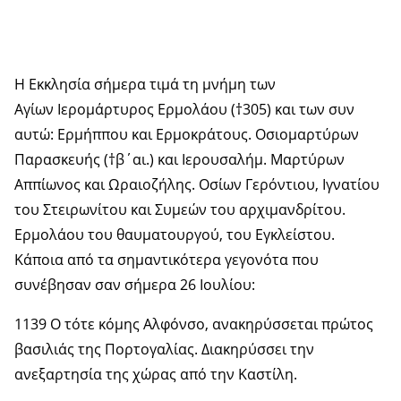
Η Εκκλησία σήμερα τιμά τη μνήμη των
Αγίων Ιερομάρτυρος Ερμολάου (†305) και των συν
αυτώ: Ερμήππου και Ερμοκράτους. Οσιομαρτύρων
Παρασκευής (†β΄αι.) και Ιερουσαλήμ. Μαρτύρων
Αππίωνος και Ωραιοζήλης. Οσίων Γερόντιου, Ιγνατίου
του Στειρωνίτου και Συμεών του αρχιμανδρίτου.
Ερμολάου του θαυματουργού, του Εγκλείστου.
Κάποια από τα σημαντικότερα γεγονότα που
συνέβησαν σαν σήμερα 26 Ιουλίου:
1139 Ο τότε κόμης Αλφόνσο, ανακηρύσσεται πρώτος
βασιλιάς της Πορτογαλίας. Διακηρύσσει την
ανεξαρτησία της χώρας από την Καστίλη.