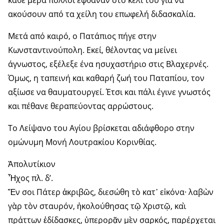
κάθε μέρα πολλοί έφθαναν στο κελί του για να
ακούσουν από τα χείλη του επωφελή διδασκαλία.
Μετά από καιρό, ο Πατάπιος πήγε στην
Κωνσταντινούπολη. Εκεί, θέλοντας να μείνει
άγνωστος, εξέλεξε ένα ησυχαστήριο στις Βλαχερνές.
Όμως, η ταπεινή και καθαρή ζωή του Παταπίου, τον
αξίωσε να θαυματουργεί. Έτσι και πάλι έγινε γνωστός
και πέθανε θεραπεύοντας αρρώστους.
Το Λείψανο του Αγίου βρίσκεται αδιάφθορο στην
ομώνυμη Μονή Λουτρακίου Κορινθίας.
Ἀπολυτίκιον
Ἦχος πλ. δ’.
Ἔν σοι Πάτερ ἀκριβῶς, διεσώθη τὸ κατ᾽ εἰκόνα· λαβὼν
γὰρ τὸν σταυρόν, ἠκολούθησας τῷ Χριστῷ, καὶ
πράττων ἐδίδασκες, ὑπερορᾷν μὲν σαρκός, παρέρχεται