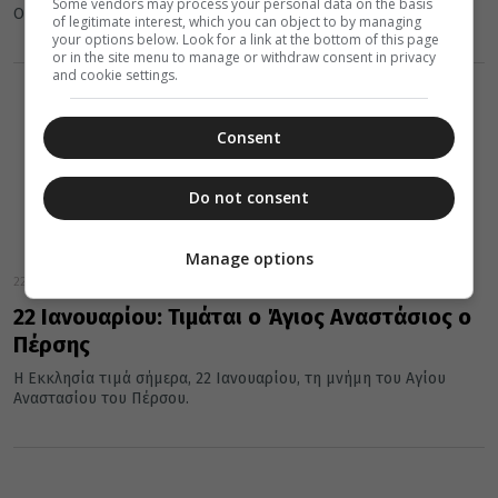
Some vendors may process your personal data on the basis
Ολύμπω.
of legitimate interest, which you can object to by managing
your options below. Look for a link at the bottom of this page
or in the site menu to manage or withdraw consent in privacy
and cookie settings.
Consent
Do not consent
Manage options
22 Ιανουαρίου 2016
22 Ιανουαρίου: Τιμάται ο Άγιος Αναστάσιος ο
Πέρσης
Η Εκκλησία τιμά σήμερα, 22 Ιανουαρίου, τη μνήμη του Αγίου
Αναστασίου του Πέρσου.