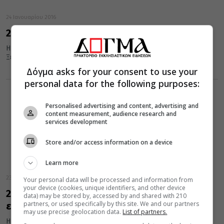
24 Ιανουαρίου 2016
24 Ιανουαρίου: Εορτάζει η Αγία Ξένη
Η Εκκλησία σήμερα, 24 Ιανουαρίου, τιμά τη μνήμη της Αγίας
Ξένης.
Δόγμα asks for your consent to use your
personal data for the following purposes:
Personalised advertising and content, advertising and
content measurement, audience research and
services development
Store and/or access information on a device
Learn more
23 Ιανουαρίου 2016
Your personal data will be processed and information from
your device (cookies, unique identifiers, and other device
23 Ιανουαρίου: Εορτάζει ο Όσιος Διονύσιος ο
data) may be stored by, accessed by and shared with 210
partners, or used specifically by this site. We and our partners
εν Ολύμπω
may use precise geolocation data.
List of partners.
Η Εκκλησία τιμά σήμερα τη μνήμη του οσίου Διονυσίου του εν