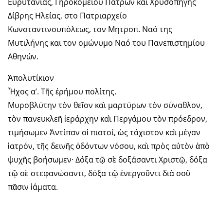
Ευρυτανίας, Γηροκομείου Πατρών και Χρυσοπηγής
Δίβρης Ηλείας, στο Πατριαρχείο
Κωνσταντινουπόλεως, τον Μητροπ. Ναό της
Μυτιλήνης και τον ομώνυμο Ναό του Πανεπιστημίου
Αθηνών.
Ἀπολυτίκιον
Ἦχος α’. Τῆς ἐρήμου πολίτης.
Μυροβλύτην τὸν θεῖον καὶ μαρτύρων τὸν σύναθλον,
τὸν πανευκλεῆ ἱεράρχην καὶ Περγάμου τὸν πρόεδρον,
τιμήσωμεν Ἀντίπαν οἱ πιστοί, ὡς τάχιστον καὶ μέγαν
ἱατρόν, τῆς δεινῆς ὀδόντων νόσου, καὶ πρὸς αὐτὸν ἀπὸ
ψυχῆς βοήσωμεν· Δόξα τῷ σὲ δοξάσαντι Χριστῷ, δόξα
τῷ σὲ στεφανώσαντι, δόξα τῷ ἐνεργοῦντι διὰ σοῦ
πᾶσιν ἰάματα.