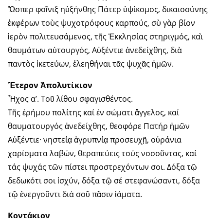
Ὥσπερ φοῖνιξ ηὐξήνθης Πάτερ ὑψίκομος, δικαιοσύνης
ἐκφέρων τοὺς ψυχοτρόφους καρπούς, σὺ γὰρ βίον
ἱερὸν πολιτευσάμενος, τῆς Ἐκκλησίας στηριγμός, καὶ
θαυμάτων αὐτουργός, Αὐξέντιε ἀνεδείχθης, διὰ
παντὸς ἱκετεύων, ἐλεηθήναι τᾶς ψυχᾶς ἠμῶν.
Ἕτερον Ἀπολυτίκιον
Ἦχος α’. Τοῦ λίθου σφαγισθέντος.
Τῆς ἐρήμου πολίτης καί ἐν σώματι ἄγγελος, καί
θαυματουργός ἀνεδείχθης, θεοφόρε Πατήρ ἡμῶν
Αὐξέντιε· νηστείᾳ ἀγρυπνίᾳ προσευχῇ, οὐράνια
χαρίσματα λαβών, θεραπεύεις τούς νοσοῦντας, καί
τάς ψυχάς τῶν πίστει προστρεχόντων σοι. Δόξα τῷ
δεδωκότι σοι ἰσχύν, δόξα τῷ σέ στεφανώσαντι, δόξα
τῷ ἐνεργοῦντι διά σοῦ πᾶσιν ἰάματα.
Κοντάκιον