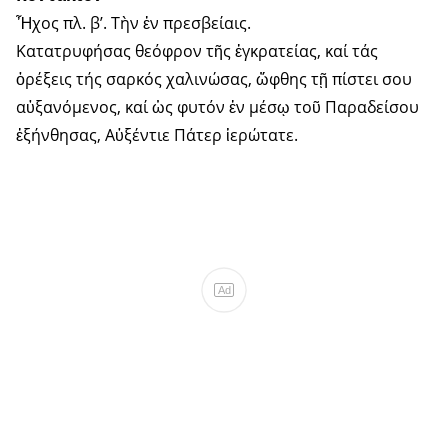
Ἦχος πλ. β’. Τὴν ἐν πρεσβείαις.
Κατατρυφήσας θεόφρον τῆς ἐγκρατείας, καί τάς
ὀρέξεις τής σαρκός χαλινώσας, ὤφθης τῇ πίστει σου
αὐξανόμενος, καί ὡς φυτόν ἐν μέσῳ τοῦ Παραδείσου
ἐξήνθησας, Αὐξέντιε Πάτερ ἱερώτατε.
Ad