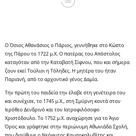
Ad
Ο Όσιος Αθανάσιος ο Πάριος, γεννήθηκε στο Κώστο
της Πάρου το 1722 μ.Χ. Ο πατέρας του Απόστολος
καταγόταν από την Καταβατή Σίφνου, που και σήμερα
ζουν εκεί Τούλιοι η Τόληδες. Η μητέρα του ήταν
Παριανή, από το αρχοντικό γένος Δαμία.
Την πρώτη του παιδεία την έλαβε στη γενέτειρα του
και συνέχισε, το 1745 μ.Χ., στη Σμύρνη κοντά στον
Ιερόθεο Δενδρινό και τον Ιατροφιλόσοφο
Χριστόδουλο. Το 1752 μ.Χ. αναχώρησε για το Άγιο
Όρος και γράφτηκε στην περιώνυμη Αθωνιάδα Σχολή,
που διηύθυνε ο Νεόφυτος Καυσοκαλυβίτης και