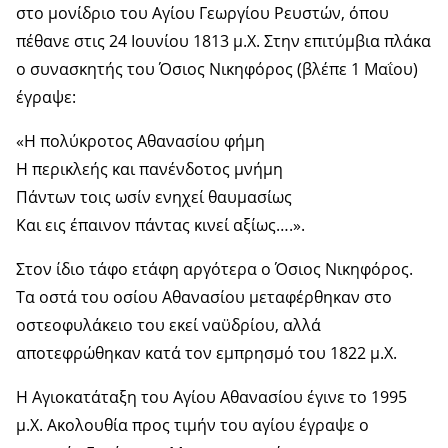
στο μονίδριο του Αγίου Γεωργίου Ρευστών, όπου
πέθανε στις 24 Ιουνίου 1813 μ.Χ. Στην επιτύμβια πλάκα
ο συνασκητής του Όσιος Νικηφόρος (βλέπε 1 Μαΐου)
έγραψε:
«Η πολύκροτος Αθανασίου φήμη
Η περικλεής και πανένδοτος μνήμη
Πάντων τοις ωσίν ενηχεί θαυμασίως
Και εις έπαινον πάντας κινεί αξίως….».
Στον ίδιο τάφο ετάφη αργότερα ο Όσιος Νικηφόρος.
Τα οστά του οσίου Αθανασίου μεταφέρθηκαν στο
οστεοφυλάκειο του εκεί ναϋδρίου, αλλά
αποτεφρώθηκαν κατά τον εμπρησμό του 1822 μ.Χ.
Η Αγιοκατάταξη του Αγίου Αθανασίου έγινε το 1995
μ.Χ. Ακολουθία προς τιμήν του αγίου έγραψε ο