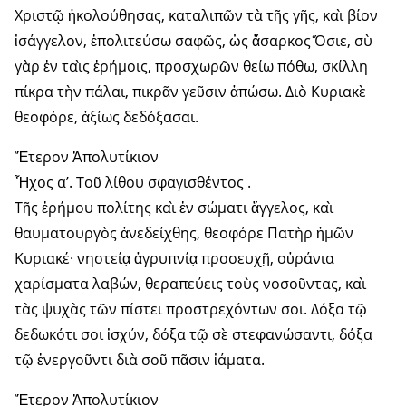
Χριστῷ ἠκολούθησας, καταλιπῶν τὰ τῆς γῆς, καὶ βίον
ἰσάγγελον, ἐπολιτεύσω σαφῶς, ὡς ἄσαρκος Ὅσιε, σὺ
γὰρ ἐν ταὶς ἐρήμοις, προσχωρῶν θείω πόθω, σκίλλη
πίκρα τὴν πάλαι, πικρᾶν γεῦσιν ἀπώσω. Διὸ Κυριακὲ
θεοφόρε, ἀξίως δεδόξασαι.
Ἕτερον Ἀπολυτίκιον
Ἦχος α’. Τοῦ λίθου σφαγισθέντος .
Τῆς ἐρήμου πολίτης καὶ ἐν σώματι ἄγγελος, καὶ
θαυματουργὸς ἀνεδείχθης, θεοφόρε Πατὴρ ἡμῶν
Κυριακέ· νηστείᾳ ἀγρυπνίᾳ προσευχῇ, οὐράνια
χαρίσματα λαβών, θεραπεύεις τοὺς νοσοῦντας, καὶ
τὰς ψυχὰς τῶν πίστει προστρεχόντων σοι. Δόξα τῷ
δεδωκότι σοι ἰσχύν, δόξα τῷ σὲ στεφανώσαντι, δόξα
τῷ ἐνεργοῦντι διὰ σοῦ πᾶσιν ἰάματα.
Ἕτερον Ἀπολυτίκιον