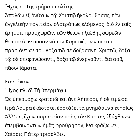
Ἦχος α’. Τῆς ἐρήμου πολίτης.
Ἀπαλῶν ἐξ ὀνύχων τῷ Χριστῷ ἠκολούθησας, τὴν
ἀγγελικὴν πολιτείαν ὁλοτρόπως ἑλόμενος· διὸ ἐν ταῖς
ἐρήμοις προσχωρῶν, τῶν θείων ἠξιώθης δωρεῶν,
θεραπεύων πᾶσαν νόσον Κυριακέ, τῶν πίστει
προσιόντων σοι. Δόξα τῷ σὲ δοξάσαντι Χριστῷ, δόξα
τῷ σὲ στεφανώσαντι, δόξα τῷ ἐνεργοῦντι διὰ σοῦ,
πᾶσιν ἰάματα.
Κοντάκιον
Ἦχος πλ. δ’. Τὴ ὑπερμάχω.
Ὡς ὑπερμάχω κραταιῶ καὶ ἀντιλήπτορι, ἡ σὲ τιμώσα
ἱερὰ Λαύρα ἑκάστοτε, ἑορτάζει τὰ μνημόσυνα ἐτησίως,
Ἀλλ’ ὡς ἔχων παρρησίαν πρὸς τὸν Κύριον, ἐξ ἐχθρῶν
ἐπεμβαινόντων ἠμᾶς φρούρησον, ἶνα κράζωμεν,
Χαίροις Πάτερ τρισόλβιε.