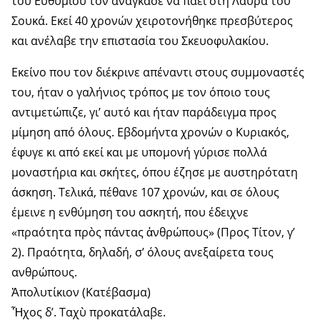
του Ευθυμίου τον ανάγκασε να πάει στη Λαύρα του
Σουκά. Εκεί 40 χρονών χειροτονήθηκε πρεσβύτερος
και ανέλαβε την επιστασία του Σκευοφυλακίου.
Εκείνο που τον διέκρινε απέναντι στους συμμοναστές
του, ήταν ο γαλήνιος τρόπος με τον όποιο τους
αντιμετώπιζε, γι’ αυτό και ήταν παράδειγμα προς
μίμηση από όλους. Εβδομήντα χρονών ο Κυριακός,
έφυγε κι από εκεί και με υπομονή γύρισε πολλά
μοναστήρια και σκήτες, όπου έζησε με αυστηρότατη
άσκηση. Τελικά, πέθανε 107 χρονών, και σε όλους
έμεινε η ενθύμηση του ασκητή, που έδειχνε
«πραότητα πρὸς πάντας ἀνθρώπους» (Προς Τίτον, γ’
2). Πραότητα, δηλαδή, σ’ όλους ανεξαίρετα τους
ανθρώπους.
Ἀπολυτίκιον (Κατέβασμα)
Ἦχος δ’. Ταχὺ προκατάλαβε.