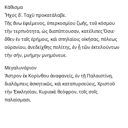
Κάθισμα
Ἦχος δ’. Ταχὺ προκατάλαβε.
Τῆς ἄνω ἐφιέμενος, ὑπερκοσμίου ζωῆς, τοῦ κόσμου
τὴν τερπνότητα, ὡς διαπίπτουσαν, κατέλιπες Ὅσιε·
ὅθεν ἐν ταῖς ἐρήμοις, καὶ σπηλαίοις οἰκήσας, πόλεως
οὐρανίου, ἀνεδείχθης πολίτης, ἐν ᾗ τῶν ἐκτελούντων
τὴν σήν, μνήμην μνημόνευε.
Μεγαλυνάριον
Ἄστρον ἐκ Κορίνθου ἀναφανείς, ἐν τῇ Παλαιστίνῃ,
διαλάμπεις ἀσκητικῶς, καὶ καταπυρσεύεις, Χριστοῦ
τὴν Ἐκκλησίαν, Κυριακὲ θεόφρον, τοῖς σοῖς
παλαίσμασι.