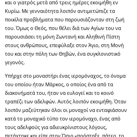
και ο γιατρός μετά από τρεις ημέρες εκοιμήθη εν
Κυρίω. Με γενναιότητα λοιπόν αντιμετώπιζε τα
ποικίλα προβλήματα που παρουσιάζονταν στη ζωή
του. Όμως ο Θεός, που θέλει διά των Αγίων του να
παρουσιάσει τη μόνη Ζωντανή και Αληθινή Πίστη
στους ανθρώπους, επεφύλαξε στον Άγιο, στη Μονή
του και στην πόλη των Θηβών, ένα συγκλονιστικό
γεγονός.
Υπήρχε στο μοναστήρι ένας ιερομόναχος, το όνομα
του οποίου ήταν Μάρκος, ο οποίος ένα από τα
διακονήματά του, ήταν να ευλογεί και το κοινό
τραπέζι των αδελφών. Αυτός λοιπόν εκοιμήθη. Όταν
λοιπόν μαζεύτηκαν όλοι οι μοναχοί να ενταφιάσουν
κατά το μοναχικό τύπο τον ιερομόναχο, ένας από
τους αδελφούς για αδιευκρίνιστους λόγους,
πετάχτηκε και είπε στον Όσιο «πρόσταξε, πάτερ, το