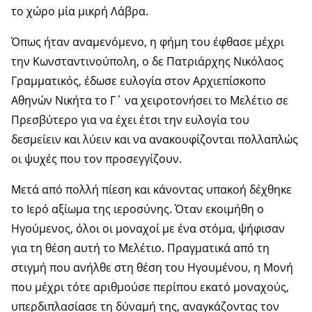
το χώρο μία μικρή Λάβρα.
Όπως ήταν αναμενόμενο, η φήμη του έφθασε μέχρι
την Κωνσταντινούπολη, ο δε Πατριάρχης Νικόλαος
Γραμματικός, έδωσε ευλογία στον Αρχιεπίσκοπο
Αθηνών Νικήτα το Γ΄ να χειροτονήσει το Μελέτιο σε
Πρεσβύτερο για να έχει έτσι την ευλογία του
δεσμείειν και λύειν και να ανακουφίζονται πολλαπλώς
οι ψυχές που τον προσεγγίζουν.
Μετά από πολλή πίεση και κάνοντας υπακοή δέχθηκε
το Ιερό αξίωμα της ιεροσύνης. Όταν εκοιμήθη ο
Ηγούμενος, όλοι οι μοναχοί με ένα στόμα, ψήφισαν
για τη θέση αυτή το Μελέτιο. Πραγματικά από τη
στιγμή που ανήλθε στη θέση του Ηγουμένου, η Μονή
που μέχρι τότε αριθμούσε περίπου εκατό μοναχούς,
υπερδιπλασίασε τη δύναμή της, αναγκάζοντας τον