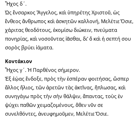
Ἦχος δ΄.
Ὡς ἔνσαρκος Ἄγγελος, καὶ ὑπηρέτης Χριστοῦ, ὡς
ἔνθεος ἄνθρωπος καὶ ἀσκητῶν καλλονή, Μελέτιε Ὅσιε,
χάριτας θεοδότους, ἐκομίσω διώκειν, πνεύματα
πονηρίας, καὶ νοσοῦντας ἰᾶσθαι, δι’ ὅ καὶ ἡ σεπτή σου
σορὸς βρύει ἰάματα.
Κοντάκιον
Ἦχος γ΄. Ἠ Παρθένος σήμερον.
Ἐξ ἐῴας ἔνδοξε, πρὸς τὴν ἑσπέραν φοιτήσας, ὥσπερ
ἄλλος ἥλιος, τῶν ἀρετῶν τὰς ἀκτῖνας, ἥπλωσας, καὶ
συνηγάγω πρὸς τὴν σὴν θάλψιν, ἅπαντας, τοὺς ἐν
ψύχει παθῶν χειμαζομένους, ὅθεν νῦν σε
συνελθόντες, ἀνευφημοῦμεν, Μελέτιε Ὅσιε.