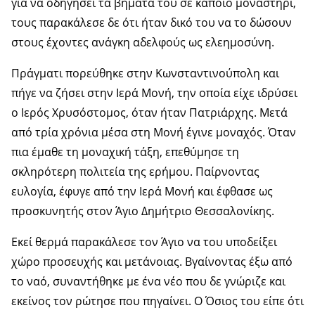
για να οδηγήσει τα βήματά του σε κάποιο μοναστήρι,
τους παρακάλεσε δε ότι ήταν δικό του να το δώσουν
στους έχοντες ανάγκη αδελφούς ως ελεημοσύνη.
Πράγματι πορεύθηκε στην Κωνσταντινούπολη και
πήγε να ζήσει στην Ιερά Μονή, την οποία είχε ιδρύσει
ο Ιερός Χρυσόστομος, όταν ήταν Πατριάρχης. Μετά
από τρία χρόνια μέσα στη Μονή έγινε μοναχός. Όταν
πια έμαθε τη μοναχική τάξη, επεθύμησε τη
σκληρότερη πολιτεία της ερήμου. Παίρνοντας
ευλογία, έφυγε από την Ιερά Μονή και έφθασε ως
προσκυνητής στον Άγιο Δημήτριο Θεσσαλονίκης.
Εκεί θερμά παρακάλεσε τον Άγιο να του υποδείξει
χώρο προσευχής και μετάνοιας. Βγαίνοντας έξω από
το ναό, συναντήθηκε με ένα νέο που δε γνώριζε και
εκείνος τον ρώτησε που πηγαίνει. Ο Όσιος του είπε ότι