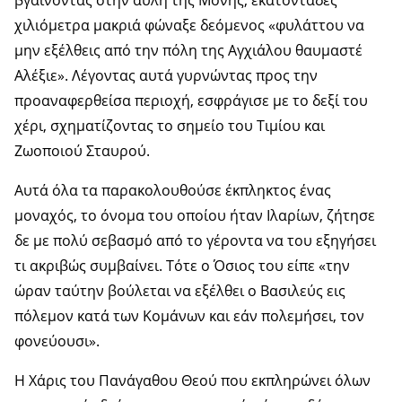
βγαίνοντας στην αυλή της Μονής, εκατοντάδες
χιλιόμετρα μακριά φώναξε δεόμενος «φυλάττου να
μην εξέλθεις από την πόλη της Αγχιάλου θαυμαστέ
Αλέξιε». Λέγοντας αυτά γυρνώντας προς την
προαναφερθείσα περιοχή, εσφράγισε με το δεξί του
χέρι, σχηματίζοντας το σημείο του Τιμίου και
Ζωοποιού Σταυρού.
Αυτά όλα τα παρακολουθούσε έκπληκτος ένας
μοναχός, το όνομα του οποίου ήταν Ιλαρίων, ζήτησε
δε με πολύ σεβασμό από το γέροντα να του εξηγήσει
τι ακριβώς συμβαίνει. Τότε ο Όσιος του είπε «την
ώραν ταύτην βούλεται να εξέλθει ο Βασιλεύς εις
πόλεμον κατά των Κομάνων και εάν πολεμήσει, τον
φονεύουσι».
Η Χάρις του Πανάγαθου Θεού που εκπληρώνει όλων