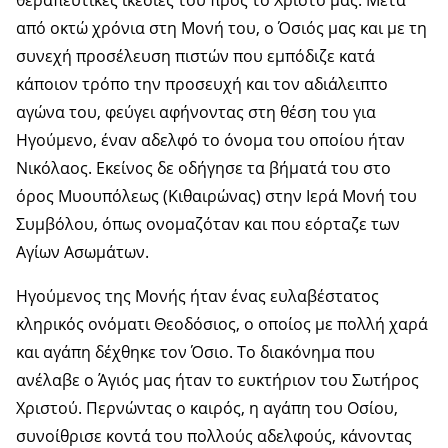
θεραπευτικές ικεσίες του προς το Χριστό μας. Μετά
από οκτώ χρόνια στη Μονή του, ο Όσιός μας και με τη
συνεχή προσέλευση πιστών που εμπόδιζε κατά
κάποιον τρόπο την προσευχή και τον αδιάλειπτο
αγώνα του, φεύγει αφήνοντας στη θέση του για
Ηγούμενο, έναν αδελφό το όνομα του οποίου ήταν
Νικόλαος. Εκείνος δε οδήγησε τα βήματά του στο
όρος Μυουπόλεως (Κιθαιρώνας) στην Ιερά Μονή του
Συμβόλου, όπως ονομαζόταν και που εόρταζε των
Αγίων Ασωμάτων.
Ηγούμενος της Μονής ήταν ένας ευλαβέστατος
κληρικός ονόματι Θεοδόσιος, ο οποίος με πολλή χαρά
και αγάπη δέχθηκε τον Όσιο. Το διακόνημα που
ανέλαβε ο Άγιός μας ήταν το ευκτήριον του Σωτήρος
Χριστού. Περνώντας ο καιρός, η αγάπη του Οσίου,
συνοίθρισε κοντά του πολλούς αδελφούς, κάνοντας