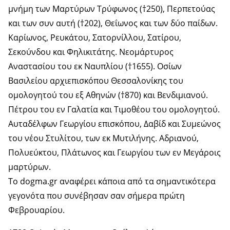
μνήμη των Μαρτύρων Τρύφωνος (†250), Περπετούας
και των συν αυτή (†202), Θεΐωνος και των δύο παίδων.
Καρίωνος, Ρευκάτου, Σατορνίλλου, Σατίρου,
Σεκούνδου και Φηλικιτάτης. Νεομάρτυρος
Αναστασίου του εκ Ναυπλίου (†1655). Οσίων
Βασιλείου αρχιεπισκόπου Θεσσαλονίκης του
ομολογητού του εξ Αθηνών (†870) και Βενδιμιανού.
Πέτρου του εν Γαλατία και Τιμοθέου του ομολογητού.
Αυταδέλφων Γεωργίου επισκόπου, Δαβίδ και Συμεώνος
του νέου Στυλίτου, των εκ Μυτιλήνης. Αδριανού,
Πολυεύκτου, Πλάτωνος και Γεωργίου των εν Μεγάροις
μαρτύρων.
Το dogma.gr αναφέρει κάποια από τα σημαντικότερα
γεγονότα που συνέβησαν σαν σήμερα πρώτη
Φεβρουαρίου.