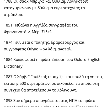
1788 Οι Ισαάκ Μπριγκς και Ουίλιαμ Λόνγκστριτ
κατοχυρώνουν με δίπλωμα ευρεσιτεχνίας το
ατμόπλοιο.
1851 Πεθαίνει η Αγγλίδα συγγραφέας του
Φρανκενστάιν, Μέρι Σέλεϊ.
1874 Γεννιέται ο ποιητής, δραματουργός και
συγγραφέας Ούγκο Φον Χόφμανσταλ.
1884 Κυκλοφορεί η πρώτη έκδοση του Oxford English
Dictionary.
1887 Ο Χάρβεϊ Γουίλκοξ τεμαχίζει και πουλά τη γη του,
έκτασης 500 στρεμμάτων, σε οικόπεδα, τα οποία στη
συνέχεια θα αποτελέσουν το Χόλιγουντ.
1898 Σαν σήμερα υπογράφεται στις ΗΠΑ το πρώτο