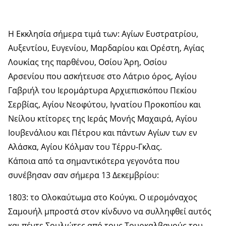
Η Εκκλησία σήμερα τιμά των: Αγίων Ευστρατρίου,
Αυξεντίου, Ευγενίου, Μαρδαρίου και Ορέστη, Αγίας
Λουκίας της παρθένου, Οσίου Άρη, Οσίου
Αρσενίου που ασκήτευσε στο Λάτριο όρος, Αγίου
Γαβριήλ του Ιερομάρτυρα Αρχιεπισκόπου Πεκίου
Σερβίας, Αγίου Νεοφύτου, Ιγνατίου Προκοπίου και
Νείλου κτίτορες της Ιεράς Μονής Μαχαιρά, Αγίου
Ιουβενάλιου και Πέτρου και πάντων Αγίων των εν
Αλάσκα, Αγίου Κόλμαν του Τέρρυ-Γκλας.
Κάποια από τα σημαντικότερα γεγονότα που
συνέβησαν σαν σήμερα 13 Δεκεμβρίου:
1803: το Ολοκαύτωμα στο Κούγκι. Ο ιερομόναχος
Σαμουήλ μπροστά στον κίνδυνο να συλληφθεί αυτός
και πέντε Σουλιώτες από τους Τουρκαλβανούς του