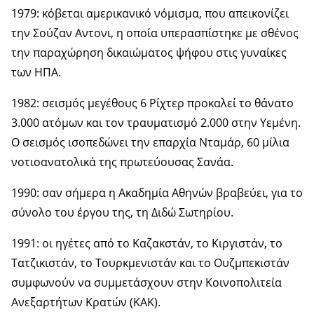
1979: κόβεται αμερικανικό νόμισμα, που απεικονίζει
την Σούζαν Αντονι, η οποία υπερασπίστηκε με σθένος
την παραχώρηση δικαιώματος ψήφου στις γυναίκες
των ΗΠΑ.
1982: σεισμός μεγέθους 6 Ρίχτερ προκαλεί το θάνατο
3.000 ατόμων και τον τραυματισμό 2.000 στην Υεμένη.
Ο σεισμός ισοπεδώνει την επαρχία Νταμάρ, 60 μίλια
νοτιοανατολικά της πρωτεύουσας Σανάα.
1990: σαν σήμερα η Ακαδημία Αθηνών βραβεύει, για το
σύνολο του έργου της, τη Διδώ Σωτηρίου.
1991: οι ηγέτες από το Καζακστάν, το Κιργιστάν, το
Τατζικιστάν, το Τουρκμενιστάν και το Ουζμπεκιστάν
συμφωνούν να συμμετάσχουν στην Κοινοπολιτεία
Ανεξαρτήτων Κρατών (ΚΑΚ).