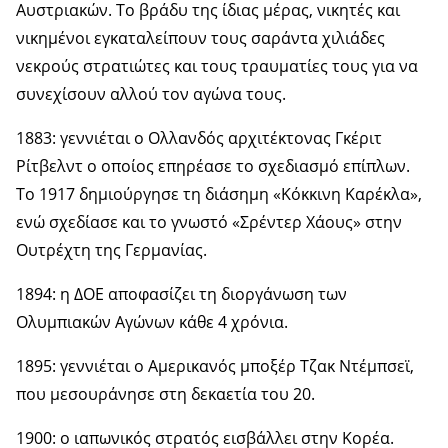
Αυστριακών. Το βράδυ της ίδιας μέρας, νικητές και
νικημένοι εγκαταλείπουν τους σαράντα χιλιάδες
νεκρούς στρατιώτες και τους τραυματίες τους για να
συνεχίσουν αλλού τον αγώνα τους.
1883: γεννιέται ο Ολλανδός αρχιτέκτονας Γκέριτ
Ρίτβελντ ο οποίος επηρέασε το σχεδιασμό επίπλων.
Το 1917 δημιούργησε τη διάσημη «Κόκκινη Καρέκλα»,
ενώ σχεδίασε και το γνωστό «Σρέντερ Χάους» στην
Ουτρέχτη της Γερμανίας.
1894: η ΔΟΕ αποφασίζει τη διοργάνωση των
Ολυμπιακών Αγώνων κάθε 4 χρόνια.
1895: γεννιέται ο Αμερικανός μποξέρ Τζακ Ντέμπσεϊ,
που μεσουράνησε στη δεκαετία του 20.
1900: ο ιαπωνικός στρατός εισβάλλει στην Κορέα.