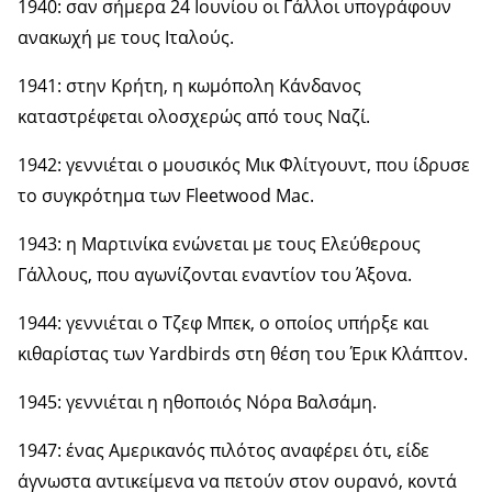
1940: σαν σήμερα 24 Ιουνίου οι Γάλλοι υπογράφουν
ανακωχή με τους Ιταλούς.
1941: στην Κρήτη, η κωμόπολη Κάνδανος
καταστρέφεται ολοσχερώς από τους Ναζί.
1942: γεννιέται ο μουσικός Μικ Φλίτγουντ, που ίδρυσε
το συγκρότημα των Fleetwood Mac.
1943: η Μαρτινίκα ενώνεται με τους Ελεύθερους
Γάλλους, που αγωνίζονται εναντίον του Άξονα.
1944: γεννιέται ο Τζεφ Μπεκ, ο οποίος υπήρξε και
κιθαρίστας των Yardbirds στη θέση του Έρικ Κλάπτον.
1945: γεννιέται η ηθοποιός Νόρα Βαλσάμη.
1947: ένας Αμερικανός πιλότος αναφέρει ότι, είδε
άγνωστα αντικείμενα να πετούν στον ουρανό, κοντά