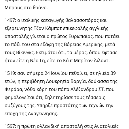
Μπρους στο θρόνο.
1497: ο ιταλικής καταγωγής θαλασσοπόρος και
εξερευνητής Τζον Κάμποτ επικεφαλής αγγλικής
αποστολής γίνεται ο πρώτος Ευρωπαίος, που πατάει
το πόδι του στα εδάφη της Βόρειας Αμερικής, μετά
τους Βίκινγκς. Εκτιμάται ότι, το μέρος, όπου έφτασε
ήταν είτε η Νέα Γη, είτε το Κέιπ Μπρίτον Άιλαντ.
1519: σαν σήμερα 24 Ιουνίου πεθαίνει, σε ηλικία 39
ετών, η περιβόητη Λουκρητία Βοργία, δούκισσα της
Φεράρα, νόθα κόρη του πάπα Αλέξανδρου ΣΤ, που
φημολογείται ότι, δηλητηρίασε τους τέσσερις
συζύγους της. Υπήρξε προστάτης των τεχνών την
εποχή της Αναγέννησης.
1597: η πρώτη ολλανδική αποστολή στις Ανατολικές