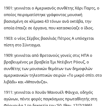
1901: γεννιέται ο Αμερικανός συνθέτης Χάρι Παρτς, ο
οποίος πειραματίστηκε γράφοντας μουσική
βασισμένη σε κλίμακα 43 τόνων ανά οκτάβα, την
οποία έπαιζε σε όργανα, που κατασκεύαζε ο ίδιος.
1903: ο νέος Σέρβος βασιλιάς Πέτρος Α υπόσχεται
πίστη στο Σύνταγμα.
1909: γεννιέται από Βρετανούς γονείς στις ΗΠΑ ο
βραβευμένος με βραβεία Έμι Ντέιβιντ Ρόουζ, ο
συνθέτης των μουσικών θεμάτων των δημοφιλών
αμερικανικών τηλεοπτικών σειρών «Το μικρό σπίτι στο
λιβάδι» και «Μπονάνζα».
1911: γεννιέται ο Χουάν Μανουέλ Φάνχιο, οδηγός
αγώνων, πέντε φορές παγκόσμιος πρωταθλητής στη
Φόρμουλα 1 τη δεκαετία του ’50. [θαν. 17/7/1995]