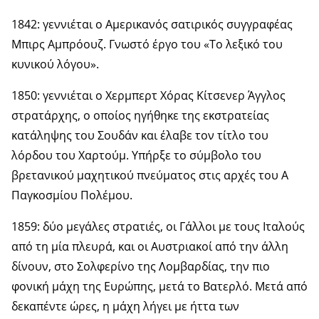
1842: γεννιέται ο Αμερικανός σατιρικός συγγραφέας
Μπιρς Αμπρόουζ. Γνωστό έργο του «Το λεξικό του
κυνικού λόγου».
1850: γεννιέται ο Χερμπερτ Χόρας Κίτσενερ Άγγλος
στρατάρχης, ο οποίος ηγήθηκε της εκστρατείας
κατάληψης του Σουδάν και έλαβε τον τίτλο του
λόρδου του Χαρτούμ. Υπήρξε το σύμβολο του
βρετανικού μαχητικού πνεύματος στις αρχές του Α
Παγκοσμίου Πολέμου.
1859: δύο μεγάλες στρατιές, οι Γάλλοι με τους Ιταλούς
από τη μία πλευρά, και οι Αυστριακοί από την άλλη
δίνουν, στο Σολφερίνο της Λομβαρδίας, την πιο
φονική μάχη της Ευρώπης, μετά το Βατερλό. Μετά από
δεκαπέντε ώρες, η μάχη λήγει με ήττα των