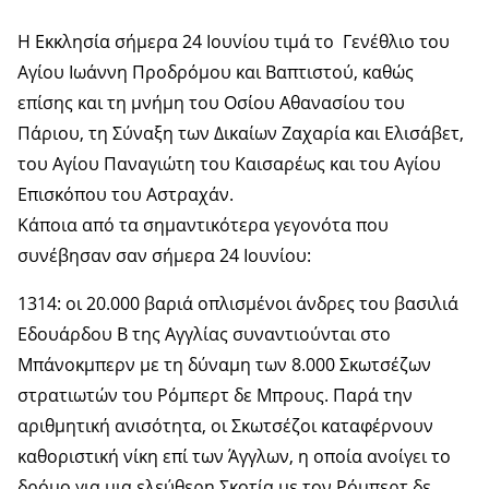
Η Εκκλησία σήμερα 24 Ιουνίου τιμά το Γενέθλιο του
Αγίου Ιωάννη Προδρόμου και Βαπτιστού, καθώς
επίσης και τη μνήμη του Οσίου Αθανασίου του
Πάριου, τη Σύναξη των Δικαίων Ζαχαρία και Ελισάβετ,
του Αγίου Παναγιώτη του Καισαρέως και του Αγίου
Επισκόπου του Αστραχάν.
Κάποια από τα σημαντικότερα γεγονότα που
συνέβησαν σαν σήμερα 24 Ιουνίου:
1314: οι 20.000 βαριά οπλισμένοι άνδρες του βασιλιά
Εδουάρδου Β της Αγγλίας συναντιούνται στο
Μπάνοκμπερν με τη δύναμη των 8.000 Σκωτσέζων
στρατιωτών του Ρόμπερτ δε Μπρους. Παρά την
αριθμητική ανισότητα, οι Σκωτσέζοι καταφέρνουν
καθοριστική νίκη επί των Άγγλων, η οποία ανοίγει το
δρόμο για μια ελεύθερη Σκοτία με τον Ρόμπερτ δε