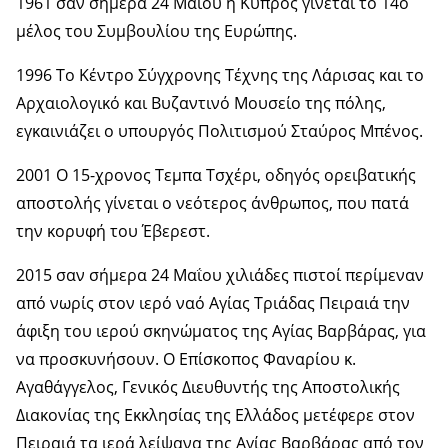
1961 σαν σήμερα 24 Μαΐου η Κύπρος γίνεται το 14ο
μέλος του Συμβουλίου της Ευρώπης.
1996 Το Κέντρο Σύγχρονης Τέχνης της Λάρισας και το
Αρχαιολογικό και Βυζαντινό Μουσείο της πόλης,
εγκαινιάζει ο υπουργός Πολιτισμού Σταύρος Μπένος.
2001 Ο 15-χρονος Τεμπα Τσχέρι, οδηγός ορειβατικής
αποστολής γίνεται ο νεότερος άνθρωπος, που πατά
την κορυφή του Έβερεστ.
2015 σαν σήμερα 24 Μαΐου χιλιάδες πιστοί περίμεναν
από νωρίς στον ιερό ναό Αγίας Τριάδας Πειραιά την
άφιξη του ιερού σκηνώματος της Αγίας Βαρβάρας, για
να προσκυνήσουν. Ο Επίσκοπος Φαναρίου κ.
Αγαθάγγελος, Γενικός Διευθυντής της Αποστολικής
Διακονίας της Εκκλησίας της Ελλάδος μετέφερε στον
Πειραιά τα ιερά λείψανα της Αγίας Βαρβάρας από τον