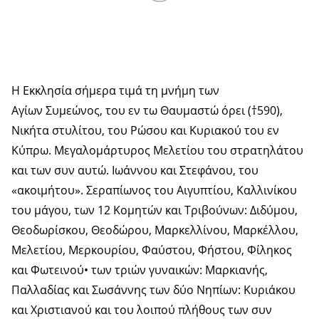
Η Εκκλησία σήμερα τιμά τη μνήμη των
Αγίων Συμεώνος, του εν τω Θαυμαστώ όρει (†590),
Νικήτα στυλίτου, του Ρώσου και Κυριακού του εν
Κύπρω. Μεγαλομάρτυρος Μελετίου του στρατηλάτου
και των συν αυτώ. Ιωάννου και Στεφάνου, του
«ακοιμήτου». Σεραπίωνος του Αιγυπτίου, Καλλινίκου
του μάγου, των 12 Κομητών και Τριβούνων: Διδύμου,
Θεοδωρίσκου, Θεοδώρου, Μαρκελλίνου, Μαρκέλλου,
Μελετίου, Μερκουρίου, Φαύστου, Φήστου, Φίληκος
και Φωτεινού• των τριών γυναικών: Μαρκιανής,
Παλλαδίας και Σωσάννης των δύο Νηπίων: Κυριάκου
και Χριστιανού και του λοιπού πλήθους των συν