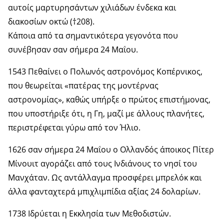
αυτοίς μαρτυρησάντων χιλιάδων ένδεκα και
διακοσίων οκτώ (†208).
Κάποια από τα σημαντικότερα γεγονότα που
συνέβησαν σαν σήμερα 24 Μαΐου.
1543 Πεθαίνει ο Πολωνός αστρονόμος Κοπέρνικος,
που θεωρείται «πατέρας της μοντέρνας
αστρονομίας», καθώς υπήρξε ο πρώτος επιστήμονας,
που υποστήριξε ότι, η Γη, μαζί με άλλους πλανήτες,
περιστρέφεται γύρω από τον Ήλιο.
1626 σαν σήμερα 24 Μαΐου ο Ολλανδός άποικος Πίτερ
Μίνουιτ αγοράζει από τους Ινδιάνους το νησί του
Μανχάταν. Ως αντάλλαγμα προσφέρει μπρελόκ και
άλλα φανταχτερά μπιχλιμπίδια αξίας 24 δολαρίων.
1738 Ιδρύεται η Εκκλησία των Μεθοδιστών.