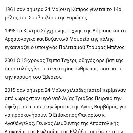
1961 σαν σήμερα 24 Μαΐου η Κύπρος γίνεται το 14ο
μέλος του Συμβουλίου της Ευρώπης.
1996 Το Κέντρο Σύγχρονης Τέχνης της Λάρισας και το
Αρχαιολογικό και Βυζαντινό Μουσείο της πόλης,
εγκαινιάζει ο υπουργός Πολιτισμού Σταύρος Μπένος.
2001 Ο 15-χρονος Τεμπα Τσχέρι, οδηγός ορειβατικής
αποστολής γίνεται ο νεότερος άνθρωπος, που πατά
την κορυφή του Έβερεστ.
2015 σαν σήμερα 24 Μαΐου χιλιάδες πιστοί περίμεναν
από νωρίς στον ιερό ναό Αγίας Τριάδας Πειραιά την
άφιξη του ιερού σκηνώματος της Αγίας Βαρβάρας, για
να προσκυνήσουν. Ο Επίσκοπος Φαναρίου κ.
Αγαθάγγελος, Γενικός Διευθυντής της Αποστολικής
Διακονίας της Εκκλησίας της Ελλάδος μετέφερε στον