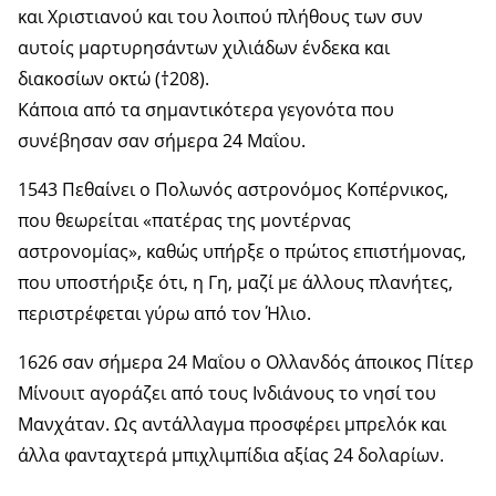
και Χριστιανού και του λοιπού πλήθους των συν
αυτοίς μαρτυρησάντων χιλιάδων ένδεκα και
διακοσίων οκτώ (†208).
Κάποια από τα σημαντικότερα γεγονότα που
συνέβησαν σαν σήμερα 24 Μαΐου.
1543 Πεθαίνει ο Πολωνός αστρονόμος Κοπέρνικος,
που θεωρείται «πατέρας της μοντέρνας
αστρονομίας», καθώς υπήρξε ο πρώτος επιστήμονας,
που υποστήριξε ότι, η Γη, μαζί με άλλους πλανήτες,
περιστρέφεται γύρω από τον Ήλιο.
1626 σαν σήμερα 24 Μαΐου ο Ολλανδός άποικος Πίτερ
Μίνουιτ αγοράζει από τους Ινδιάνους το νησί του
Μανχάταν. Ως αντάλλαγμα προσφέρει μπρελόκ και
άλλα φανταχτερά μπιχλιμπίδια αξίας 24 δολαρίων.