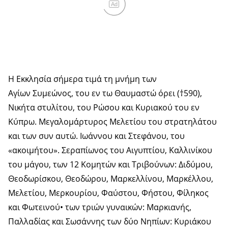
Ad
Η Εκκλησία σήμερα τιμά τη μνήμη των
Αγίων Συμεώνος, του εν τω Θαυμαστώ όρει (†590),
Νικήτα στυλίτου, του Ρώσου και Κυριακού του εν
Κύπρω. Μεγαλομάρτυρος Μελετίου του στρατηλάτου
και των συν αυτώ. Ιωάννου και Στεφάνου, του
«ακοιμήτου». Σεραπίωνος του Αιγυπτίου, Καλλινίκου
του μάγου, των 12 Κομητών και Τριβούνων: Διδύμου,
Θεοδωρίσκου, Θεοδώρου, Μαρκελλίνου, Μαρκέλλου,
Μελετίου, Μερκουρίου, Φαύστου, Φήστου, Φίληκος
και Φωτεινού• των τριών γυναικών: Μαρκιανής,
Παλλαδίας και Σωσάννης των δύο Νηπίων: Κυριάκου