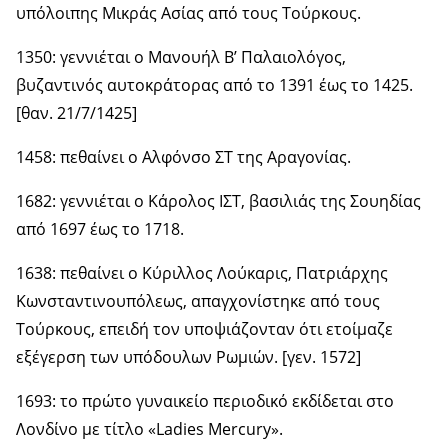
υπόλοιπης Μικράς Ασίας από τους Τούρκους.
1350: γεννιέται ο Μανουήλ Β’ Παλαιολόγος,
βυζαντινός αυτοκράτορας από το 1391 έως το 1425.
[θαν. 21/7/1425]
1458: πεθαίνει ο Αλφόνσο ΣΤ της Αραγονίας.
1682: γεννιέται ο Κάρολος ΙΣΤ, βασιλιάς της Σουηδίας
από 1697 έως το 1718.
1638: πεθαίνει ο Κύριλλος Λούκαρις, Πατριάρχης
Κωνσταντινουπόλεως, απαγχονίστηκε από τους
Τούρκους, επειδή τον υποψιάζονταν ότι ετοίμαζε
εξέγερση των υπόδουλων Ρωμιών. [γεν. 1572]
1693: το πρώτο γυναικείο περιοδικό εκδίδεται στο
Λονδίνο με τίτλο «Ladies Mercury».