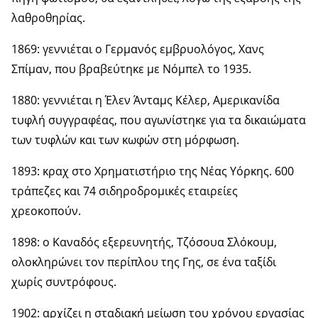
λαθροθηρίας.
1869: γεννιέται ο Γερμανός εμβρυολόγος, Χανς
Σπίμαν, που βραβεύτηκε με Νόμπελ το 1935.
1880: γεννιέται η Έλεν Άνταμς Κέλερ, Αμερικανίδα
τυφλή συγγραφέας, που αγωνίστηκε για τα δικαιώματα
των τυφλών και των κωφών στη μόρφωση.
1893: κραχ στο Χρηματιστήριο της Νέας Υόρκης. 600
τράπεζες και 74 σιδηροδρομικές εταιρείες
χρεοκοπούν.
1898: ο Καναδός εξερευνητής, Τζόσουα Σλόκουμ,
ολοκληρώνει τον περίπλου της Γης, σε ένα ταξίδι
χωρίς συντρόφους.
1902: αρχίζει η σταδιακή μείωση του χρόνου εργασίας