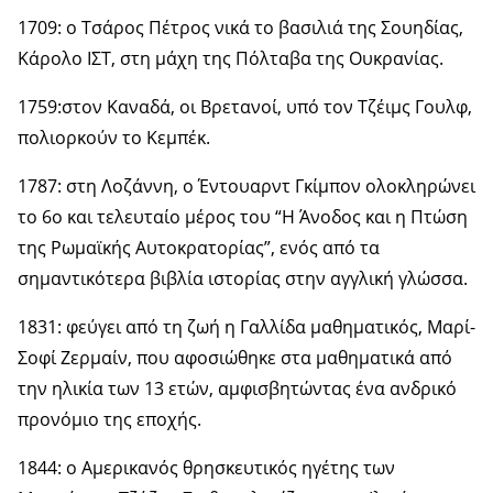
1709: ο Τσάρος Πέτρος νικά το βασιλιά της Σουηδίας,
Κάρολο ΙΣΤ, στη μάχη της Πόλταβα της Ουκρανίας.
1759:στον Καναδά, οι Βρετανοί, υπό τον Τζέιμς Γουλφ,
πολιορκούν το Κεμπέκ.
1787: στη Λοζάννη, ο Έντουαρντ Γκίμπον ολοκληρώνει
το 6ο και τελευταίο μέρος του “Η Άνοδος και η Πτώση
της Ρωμαϊκής Αυτοκρατορίας”, ενός από τα
σημαντικότερα βιβλία ιστορίας στην αγγλική γλώσσα.
1831: φεύγει από τη ζωή η Γαλλίδα μαθηματικός, Μαρί-
Σοφί Ζερμαίν, που αφοσιώθηκε στα μαθηματικά από
την ηλικία των 13 ετών, αμφισβητώντας ένα ανδρικό
προνόμιο της εποχής.
1844: ο Αμερικανός θρησκευτικός ηγέτης των