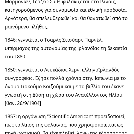
Μορμόνων, Τζόζεφ Σμιθ, φυλακίζεται στο Ιλινόις,
κατηγορούμενος για συνομωσία και εθνική προδοσία.
Αργότερα, θα απελευθερωθεί και θα θανατωθεί από το
μαινόμενο πλήθος.
1846: γεννιέται ο Τσαρλς Στιούαρτ Παρνέλ,
υπέρμαχος της αυτονομίας της Ιρλανδίας τη δεκαετία
του 1880.
1850: γεννιέται ο Λευκάδιος Χερν, ελληνοϊρλανδός
συγγραφέας. Έζησε πολλά χρόνια στην Ιαπωνία με το
όνομα Γιακούμο Κοϊζούμι και με τα βιβλία του έκανε
γνωστή στη Δύση τη χώρα του Ανατέλλοντος Ηλίου.
[θαν. 26/9/1904]
1857: η οργάνωση “Scientific American” προειδοποιεί,
πως το λίπος της φάλαινας, που χρησιμοποιείται ως
πηγή φωτισμού, θα εξαντληθεί, λόγω της έξαρσης της