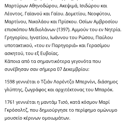
Μαρτύρων Αθηνοδώρου, Ακεψιμά, Ισιδώρου και
Λέοντος. Γαϊανού και Γαΐου. Δομετίου, Νεοφύτου,
Μαρτίνου, Νικολάου και Πρίσκου. Οσίων Αμβροσίου
επισκόπου Μεδιολάνων (†397). Αμμούν του εν Νητρία.
Γρηγορίου, Ιγνατίου, Ιωάννου του Ρώσου, Παύλου
υποτακτικού, «του εν Παρηγοριά» και Γερασίμου
ασκητού, του εξ Ευβοίας.
Κάποια από τα σημαντικότερα γεγονότα που
συνέβησαν σαν σήμερα 07 Δεκεμβρίου:
1598 γεννιέται ο Τζιάν Λορέντζο Μπερνίνι, διάσημος
γλύπτης, ζωγράφος και αρχιτέκτονας του Μπαρόκ.
1761 γεννιέται η μαντάμ Τισό, κατά κόσμον Μαρί
Γκρόσολτζ, που δημιούργησε το περίφημο ομώνυμο
μουσείο κέρινων ομοιωμάτων.