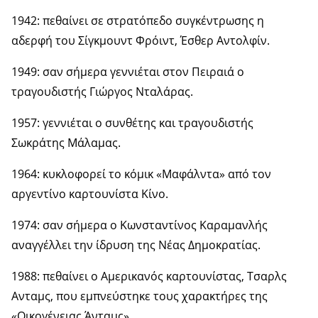
1942: πεθαίνει σε στρατόπεδο συγκέντρωσης η
αδερφή του Σίγκμουντ Φρόιντ, Έσθερ Αντολφίν.
1949: σαν σήμερα γεννιέται στον Πειραιά ο
τραγουδιστής Γιώργος Νταλάρας.
1957: γεννιέται ο συνθέτης και τραγουδιστής
Σωκράτης Μάλαμας.
1964: κυκλοφορεί το κόμικ «Μαφάλντα» από τον
αργεντίνο καρτουνίστα Κίνο.
1974: σαν σήμερα ο Κωνσταντίνος Καραμανλής
αναγγέλλει την ίδρυση της Νέας Δημοκρατίας.
1988: πεθαίνει ο Αμερικανός καρτουνίστας, Τσαρλς
Ανταμς, που εμπνεύστηκε τους χαρακτήρες της
«Οικογένειας Άνταμς».