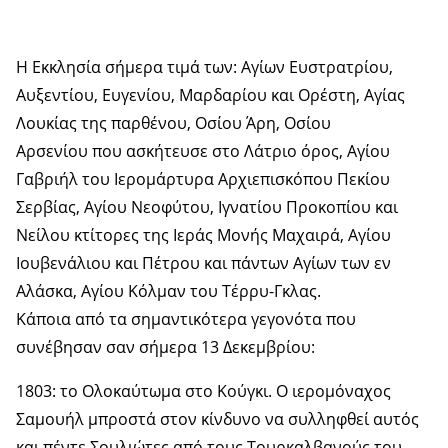
Η Εκκλησία σήμερα τιμά των: Αγίων Ευστρατρίου,
Αυξεντίου, Ευγενίου, Μαρδαρίου και Ορέστη, Αγίας
Λουκίας της παρθένου, Οσίου Άρη, Οσίου
Αρσενίου που ασκήτευσε στο Λάτριο όρος, Αγίου
Γαβριήλ του Ιερομάρτυρα Αρχιεπισκόπου Πεκίου
Σερβίας, Αγίου Νεοφύτου, Ιγνατίου Προκοπίου και
Νείλου κτίτορες της Ιεράς Μονής Μαχαιρά, Αγίου
Ιουβενάλιου και Πέτρου και πάντων Αγίων των εν
Αλάσκα, Αγίου Κόλμαν του Τέρρυ-Γκλας.
Κάποια από τα σημαντικότερα γεγονότα που
συνέβησαν σαν σήμερα 13 Δεκεμβρίου:
1803: το Ολοκαύτωμα στο Κούγκι. Ο ιερομόναχος
Σαμουήλ μπροστά στον κίνδυνο να συλληφθεί αυτός
και πέντε Σουλιώτες από τους Τουρκαλβανούς του