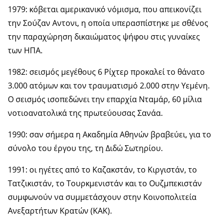
1979: κόβεται αμερικανικό νόμισμα, που απεικονίζει
την Σούζαν Αντονι, η οποία υπερασπίστηκε με σθένος
την παραχώρηση δικαιώματος ψήφου στις γυναίκες
των ΗΠΑ.
1982: σεισμός μεγέθους 6 Ρίχτερ προκαλεί το θάνατο
3.000 ατόμων και τον τραυματισμό 2.000 στην Υεμένη.
Ο σεισμός ισοπεδώνει την επαρχία Νταμάρ, 60 μίλια
νοτιοανατολικά της πρωτεύουσας Σανάα.
1990: σαν σήμερα η Ακαδημία Αθηνών βραβεύει, για το
σύνολο του έργου της, τη Διδώ Σωτηρίου.
1991: οι ηγέτες από το Καζακστάν, το Κιργιστάν, το
Τατζικιστάν, το Τουρκμενιστάν και το Ουζμπεκιστάν
συμφωνούν να συμμετάσχουν στην Κοινοπολιτεία
Ανεξαρτήτων Κρατών (ΚΑΚ).