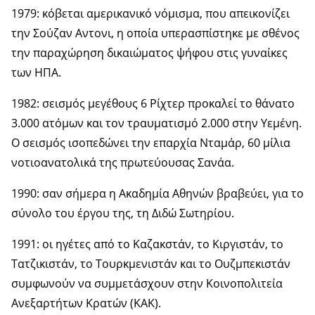
1979: κόβεται αμερικανικό νόμισμα, που απεικονίζει
την Σούζαν Αντονι, η οποία υπερασπίστηκε με σθένος
την παραχώρηση δικαιώματος ψήφου στις γυναίκες
των ΗΠΑ.
1982: σεισμός μεγέθους 6 Ρίχτερ προκαλεί το θάνατο
3.000 ατόμων και τον τραυματισμό 2.000 στην Υεμένη.
Ο σεισμός ισοπεδώνει την επαρχία Νταμάρ, 60 μίλια
νοτιοανατολικά της πρωτεύουσας Σανάα.
1990: σαν σήμερα η Ακαδημία Αθηνών βραβεύει, για το
σύνολο του έργου της, τη Διδώ Σωτηρίου.
1991: οι ηγέτες από το Καζακστάν, το Κιργιστάν, το
Τατζικιστάν, το Τουρκμενιστάν και το Ουζμπεκιστάν
συμφωνούν να συμμετάσχουν στην Κοινοπολιτεία
Ανεξαρτήτων Κρατών (ΚΑΚ).