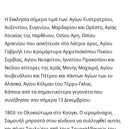
Η Εκκλησία σήμερα τιμά των: Αγίων Ευστρατρίου,
Αυξεντίου, Ευγενίου, Μαρδαρίου και Ορέστη, Αγίας
Λουκίας της παρθένου, Οσίου Άρη, Οσίου
Αρσενίου που ασκήτευσε στο Λάτριο όρος, Αγίου
Γαβριήλ του Ιερομάρτυρα Αρχιεπισκόπου Πεκίου
Σερβίας, Αγίου Νεοφύτου, Ιγνατίου Προκοπίου και
Νείλου κτίτορες της Ιεράς Μονής Μαχαιρά, Αγίου
Ιουβενάλιου και Πέτρου και πάντων Αγίων των εν
Αλάσκα, Αγίου Κόλμαν του Τέρρυ-Γκλας.
Κάποια από τα σημαντικότερα γεγονότα που
συνέβησαν σαν σήμερα 13 Δεκεμβρίου:
1803: το Ολοκαύτωμα στο Κούγκι. Ο ιερομόναχος
Σαμουήλ μπροστά στον κίνδυνο να συλληφθεί αυτός
και πέντε Σουλιώτες από τους Τουρκαλβανούς του