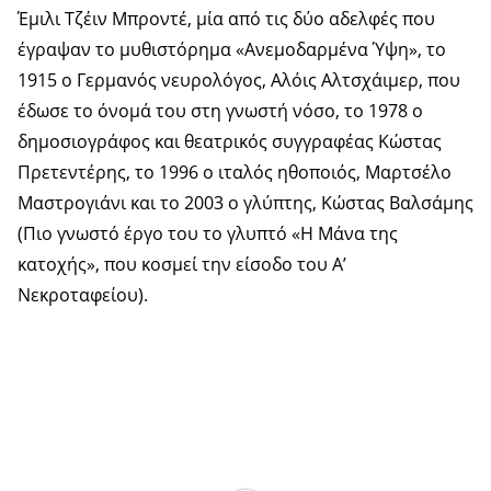
Έμιλι Τζέιν Μπροντέ, μία από τις δύο αδελφές που
έγραψαν το μυθιστόρημα «Ανεμοδαρμένα Ύψη», το
1915 ο Γερμανός νευρολόγος, Αλόις Αλτσχάιμερ, που
έδωσε το όνομά του στη γνωστή νόσο, το 1978 ο
δημοσιογράφος και θεατρικός συγγραφέας Κώστας
Πρετεντέρης, το 1996 ο ιταλός ηθοποιός, Μαρτσέλο
Μαστρογιάνι και το 2003 ο γλύπτης, Κώστας Βαλσάμης
(Πιο γνωστό έργο του το γλυπτό «Η Μάνα της
κατοχής», που κοσμεί την είσοδο του Α’
Νεκροταφείου).