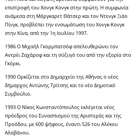
επιστροφή του Χονγκ Κονγκ στην πρώτη. Η συμφωνία
ανάμεσα στη Μάργκαρετ Θάτσερ και τον Ντενγκ Ξιάο
Πίνγκ, προβλέπει την ενσωμάτωση του Χονγκ-Κονγκ
στην Κίνα, από την 1η Ιουλίου 1997.
1986 Ο Μιχαήλ Γκορμπατσόφ απελευθερώνει τον
Αντρέι Ζαχάροφ και τη σύζυγό του από την εξορία στο
Γκόρκι.
1990 Ορκίζεται στο Δημαρχείο της Αθήνας ο νέος
δήμαρχος Αντώνης Τρίτσης και το νέο Δημοτικό
Συμβούλιο.
1993 Ο Νίκος Κωνσταντόπουλος εκλέγεται νέος
πρόεδρος του Συνασπισμού της Αριστεράς και της
Προόδου, με 600 ψήφους, έναντι 526 του Αλέκου
Αλαβάνου.