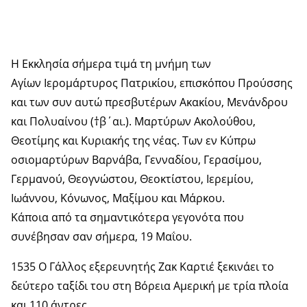
Η Εκκλησία σήμερα τιμά τη μνήμη των
Αγίων Ιερομάρτυρος Πατρικίου, επισκόπου Προύσσης
και των συν αυτώ πρεσβυτέρων Ακακίου, Μενάνδρου
και Πολυαίνου (†β΄αι.). Μαρτύρων Ακολούθου,
Θεοτίμης και Κυριακής της νέας. Των εν Κύπρω
οσιομαρτύρων Βαρνάβα, Γενναδίου, Γερασίμου,
Γερμανού, Θεογνώστου, Θεοκτίστου, Ιερεμίου,
Ιωάννου, Κόνωνος, Μαξίμου και Μάρκου.
Κάποια από τα σημαντικότερα γεγονότα που
συνέβησαν σαν σήμερα, 19 Μαΐου.
1535 Ο Γάλλος εξερευνητής Ζακ Καρτιέ ξεκινάει το
δεύτερο ταξίδι του στη Βόρεια Αμερική με τρία πλοία
και 110 άντρες.