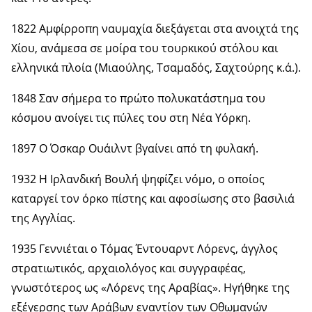
1822 Αμφίρροπη ναυμαχία διεξάγεται στα ανοιχτά της
Χίου, ανάμεσα σε μοίρα του τουρκικού στόλου και
ελληνικά πλοία (Μιαούλης, Τσαμαδός, Σαχτούρης κ.ά.).
1848 Σαν σήμερα το πρώτο πολυκατάστημα του
κόσμου ανοίγει τις πύλες του στη Νέα Υόρκη.
1897 Ο Όσκαρ Ουάιλντ βγαίνει από τη φυλακή.
1932 Η Ιρλανδική Βουλή ψηφίζει νόμο, ο οποίος
καταργεί τον όρκο πίστης και αφοσίωσης στο βασιλιά
της Αγγλίας.
1935 Γεννιέται ο Τόμας Έντουαρντ Λόρενς, άγγλος
στρατιωτικός, αρχαιολόγος και συγγραφέας,
γνωστότερος ως «Λόρενς της Αραβίας». Ηγήθηκε της
εξέγερσης των Αράβων εναντίον των Οθωμανών