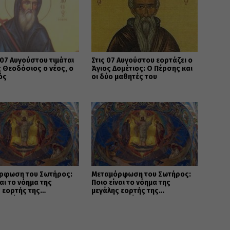
07 Αυγούστου τιμάται
Στις 07 Αυγούστου εορτάζει ο
 Θεοδόσιος ο νέος, ο
Άγιος Δομέτιος: Ο Πέρσης και
ός
οι δύο μαθητές του
ρφωση του Σωτήρος:
Μεταμόρφωση του Σωτήρος:
ναι το νόημα της
Ποιο είναι το νόημα της
 εορτής της
μεγάλης εορτής της
ανοσύνης
Χριστιανοσύνης