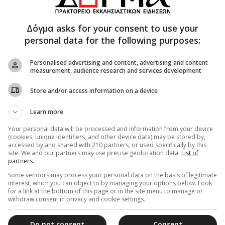
ηση της ιεράς λειτουργίας, και συνέθεσαν ή
προφήτευσε την είσοδο του Ιησού στην
Δόγμα asks for your consent to use your
ων, και για το ποσό που πλήρωσαν οι Αρχιερείς
personal data for the following purposes:
δοσία του Διδασκάλου.
 βαθύ γήρας και ενταφιάσθηκε κοντά στον τάφο
Personalised advertising and content, advertising and content
measurement, audience research and services development
ας Θεοδόσιος ο Μέγας (379-395 μ.Χ.) έκτισε ναό
στη μονή της Αγίας Δομνίκης
Store and/or access information on a device
 του Προφήτου υπήρχε στο βουνό του Αυξεντίου,
Learn more
Your personal data will be processed and information from your device
αβε.
(cookies, unique identifiers, and other device data) may be stored by,
ἔργοις σοφέ, ταμεῖον ἐπάξιον, τῆς ἐπιπνοίας Θεοῦ,
accessed by and shared with 210 partners, or used specifically by this
site. We and our partners may use precise geolocation data.
List of
βίῳ, συλλαλοῦντας Ἀγγέλους, ὤφθης τῶν
partners.
νῦν ἡμῶν τὰς αἰτήσεις, ἄνωθεν πλήρωσον.
Some vendors may process your personal data on the basis of legitimate
interest, which you can object to by managing your options below. Look
ρον.
for a link at the bottom of this page or in the site menu to manage or
withdraw consent in privacy and cookie settings.
άμψει, Ζαχαρία ἔνδοξε, τρανῶς προέγραψας ἡμῖν,
 Σωτῆρος, ἀπόρρητον κένωσιν.
Do not consent
Consent