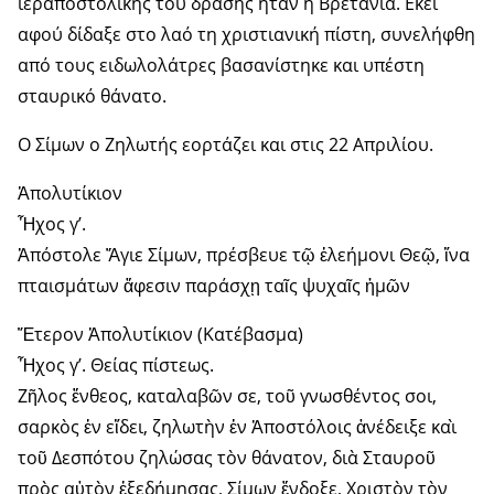
ιεραποστολικής του δράσης ήταν η Βρετανία. Εκεί
αφού δίδαξε στο λαό τη χριστιανική πίστη, συνελήφθη
από τους ειδωλολάτρες βασανίστηκε και υπέστη
σταυρικό θάνατο.
Ο Σίμων ο Ζηλωτής εορτάζει και στις 22 Απριλίου.
Ἀπολυτίκιον
Ἦχος γ’.
Ἀπόστολε Ἅγιε Σίμων, πρέσβευε τῷ ἐλεήμονι Θεῷ, ἵνα
πταισμάτων ἄφεσιν παράσχῃ ταῖς ψυχαῖς ἡμῶν
Ἕτερον Ἀπολυτίκιον (Κατέβασμα)
Ἦχος γ’. Θείας πίστεως.
Ζῆλος ἔνθεος, καταλαβῶν σε, τοῦ γνωσθέντος σοι,
σαρκὸς ἐν εἴδει, ζηλωτὴν ἐν Ἀποστόλοις ἀνέδειξε καὶ
τοῦ Δεσπότου ζηλώσας τὸν θάνατον, διὰ Σταυροῦ
πρὸς αὐτὸν ἐξεδήμησας, Σίμων ἔνδοξε, Χριστὸν τὸν