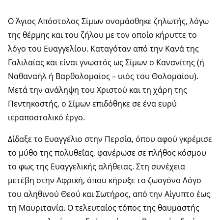
Ο Άγιος Απόστολος Σίμων ονομάσθηκε ζηλωτής, λόγω
της θέρμης και του ζήλου με τον οποίο κήρυττε το
λόγο του Ευαγγελίου. Καταγόταν από την Κανά της
Γαλιλαίας και είναι γνωστός ως Σίμων ο Κανανίτης (ή
Ναθαναήλ ή Βαρθολομαίος – υιός του Θολομαίου).
Μετά την ανάληψη του Χριστού και τη χάρη της
Πεντηκοστής, ο Σίμων επιδόθηκε σε ένα ευρύ
ιεραποστολικό έργο.
Δίδαξε το Ευαγγέλιο στην Περσία, όπου αφού γκρέμισε
το μύθο της πολυθεΐας, φανέρωσε σε πλήθος κόσμου
το φως της Ευαγγελικής αλήθειας. Στη συνέχεια
μετέβη στην Αφρική, όπου κήρυξε το ζωογόνο Λόγο
του αληθινού Θεού και Σωτήρος, από την Αίγυπτο έως
τη Μαυριτανία. Ο τελευταίος τόπος της θαυμαστής