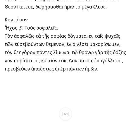
Θεὸν ἱκέτευε, δωρήσασθαι ἠμὶν τὸ μέγα ἔλεος.
Κοντάκιον
Ἦχος β’. Τοὺς ἀσφαλεῖς.
Τὸν ἀσφαλῶς τὰ τῆς σοφίας δόγματα, ἐν ταῖς ψυχαῖς
τῶν εὐσεβούντων θέμενον, ἐν αἰνέσει μακαρίσωμεν,
τὸν θεηγόρον πάντες Σίμωνα· τῷ θρόνῳ γὰρ τῆς δόξης
νῦν παρίσταται, καὶ σὺν τοῖς Ἀσωμάτοις ἐπαγάλλεται,
πρεσβεύων ἀπαύστως ὑπὲρ πάντων ἡμῶν.
Ad