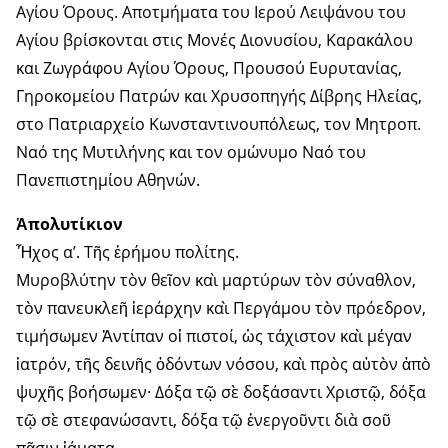
Αγίου Όρους. Αποτμήματα του Ιερού Λειψάνου του
Αγίου βρίσκονται στις Μονές Διονυσίου, Καρακάλου
και Ζωγράφου Αγίου Όρους, Προυσού Ευρυτανίας,
Γηροκομείου Πατρών και Χρυσοπηγής Δίβρης Ηλείας,
στο Πατριαρχείο Κωνσταντινουπόλεως, τον Μητροπ.
Ναό της Μυτιλήνης και τον ομώνυμο Ναό του
Πανεπιστημίου Αθηνών.
Ἀπολυτίκιον
Ἦχος α’. Τῆς ἐρήμου πολίτης.
Μυροβλύτην τὸν θεῖον καὶ μαρτύρων τὸν σύναθλον,
τὸν πανευκλεῆ ἱεράρχην καὶ Περγάμου τὸν πρόεδρον,
τιμήσωμεν Ἀντίπαν οἱ πιστοί, ὡς τάχιστον καὶ μέγαν
ἱατρόν, τῆς δεινῆς ὀδόντων νόσου, καὶ πρὸς αὐτὸν ἀπὸ
ψυχῆς βοήσωμεν· Δόξα τῷ σὲ δοξάσαντι Χριστῷ, δόξα
τῷ σὲ στεφανώσαντι, δόξα τῷ ἐνεργοῦντι διὰ σοῦ
πᾶσιν ἰάματα.