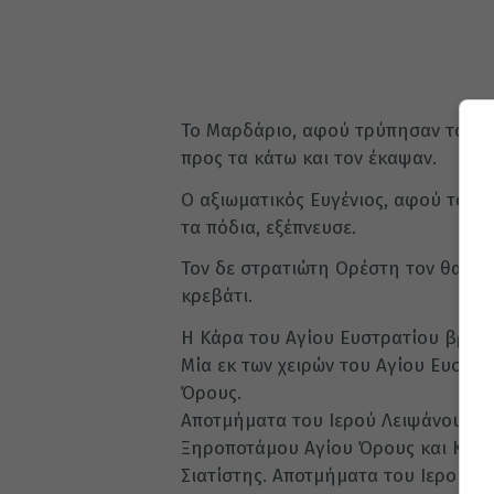
Το Μαρδάριο, αφού τρύπησαν τους 
προς τα κάτω και τον έκαψαν.
Ο αξιωματικός Ευγένιος, αφού του έ
τα πόδια, εξέπνευσε.
Τον δε στρατιώτη Ορέστη τον θανά
κρεβάτι.
Η Κάρα του Αγίου Ευστρατίου βρίσκ
Μία εκ των χειρών του Αγίου Ευστρ
Όρους.
Αποτμήματα του Ιερού Λειψάνου του
Ξηροποτάμου Αγίου Όρους και Κοι
Σιατίστης. Αποτμήματα του Ιερού Λ