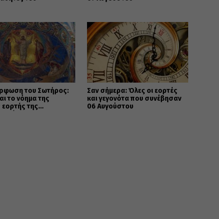
ρφωση του Σωτήρος:
Σαν σήμερα: Όλες οι εορτές
ναι το νόημα της
και γεγονότα που συνέβησαν
 εορτής της
06 Αυγούστου
ανοσύνης