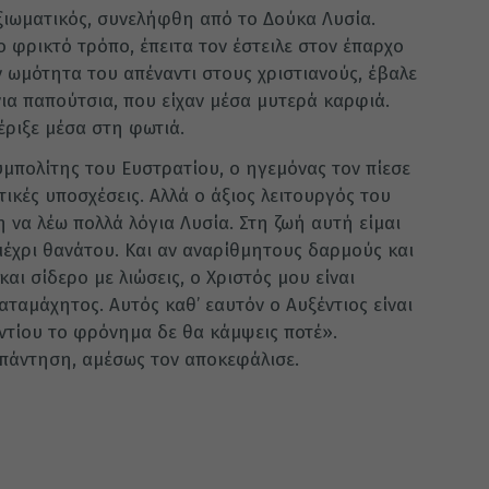
ξιωματικός, συνελήφθη από το Δούκα Λυσία.
ο φρικτό τρόπο, έπειτα τον έστειλε στον έπαρχο
 ωμότητα του απέναντι στους χριστιανούς, έβαλε
νια παπούτσια, που είχαν μέσα μυτερά καρφιά.
έριξε μέσα στη φωτιά.
συμπολίτης του Ευστρατίου, ο ηγεμόνας τον πίεσε
τικές υποσχέσεις. Αλλά ο άξιος λειτουργός του
η να λέω πολλά λόγια Λυσία. Στη ζωή αυτή είμαι
 μέχρι θανάτου. Και αν αναρίθμητους δαρμούς και
και σίδερο με λιώσεις, ο Χριστός μου είναι
ταμάχητος. Αυτός καθ’ εαυτόν ο Αυξέντιος είναι
ντίου το φρόνημα δε θα κάμψεις ποτέ».
πάντηση, αμέσως τον αποκεφάλισε.