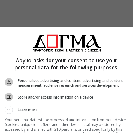
αστραγάλους του τον κρέμασαν με το κεφάλι
κοψαν τη γλώσσα και τα χέρια και του έσπασαν
Δόγμα asks for your consent to use your
personal data for the following purposes:
τωσαν, αφού τον ξάπλωσαν σε πυρακτωμένο
Personalised advertising and content, advertising and content
measurement, audience research and services development
εται στη Μονή Μεγ. Λαύρας Αγίου Όρους.
Store and/or access information on a device
ατίου βρίσκεται στη Μονή Κουτλουμουσίου Αγίου
Learn more
 Αγίου Αυξεντίου βρίσκονται στις Μονές
Your personal data will be processed and information from your device
μήσεως Θεοτόκου Μικροκάστρου
(cookies, unique identifiers, and other device data) may be stored by,
ειψάνου του Αγίου Μαρδάριου βρίσκονται στις
accessed by and shared with 210 partners, or used specifically by this