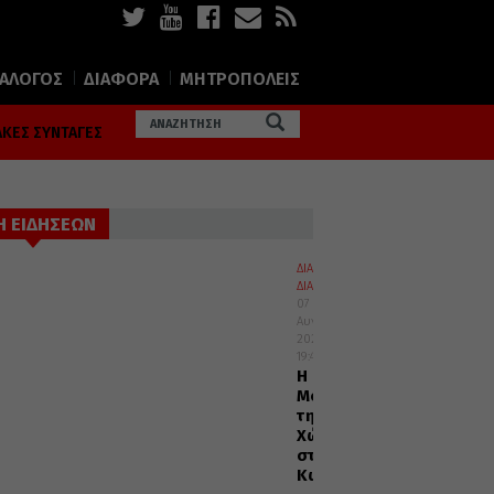
ΙΑΛΟΓΟΣ
ΔΙΑΦΟΡΑ
ΜΗΤΡΟΠΟΛΕΙΣ
ΚΕΣ ΣΥΝΤΑΓΕΣ
Η ΕΙΔΗΣΕΩΝ
ΔΙΑΛΟΓΟΣ
ΔΙΑΦΟΡΑ
07
Αυγούστου
2026
19:40
Η
Μονή
της
Χώρας
στην
Κωνσταντινούπολη