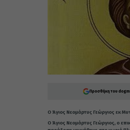
Προσθήκη του dogma
Ο Άγιος Νεομάρτυς Γεώργιος εκ Μυ
Ο Άγιος Νεομάρτυς Γεώργιος, ο επ