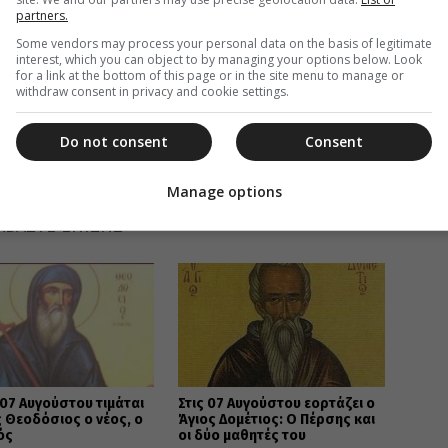
partners.
Some vendors may process your personal data on the basis of legitimate
interest, which you can object to by managing your options below. Look
for a link at the bottom of this page or in the site menu to manage or
withdraw consent in privacy and cookie settings.
Do not consent
Consent
Σ ΠΑΪΖΑΝΟΣ
,
ΣΥΝΑΞΑΡΙΣΤΗΣ 14 ΦΕΒΡΟΥΑΡΙΟΥ
Manage options
ΑΒΑΣΤΕ ΕΠΙΣΗΣ
07 Αυγούστου τιμάται
Στις 07 Αυγούστου εορτάζει ο
 Θεοδόσιος ο νέος, ο
Άγιος Δομέτιος: Ο Πέρσης και
ός
οι δύο μαθητές του