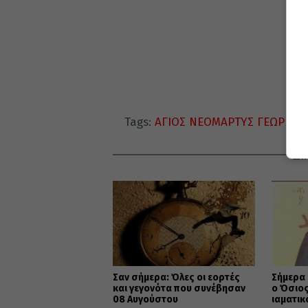
Tags:
ΑΓΙΟΣ ΝΕΟΜΑΡΤΥΣ ΓΕΩΡΓΙΟ
ΔΙ
Σαν σήμερα: Όλες οι εορτές
Σήμερα 
και γεγονότα που συνέβησαν
ο Όσιος
08 Αυγούστου
ιαματικ