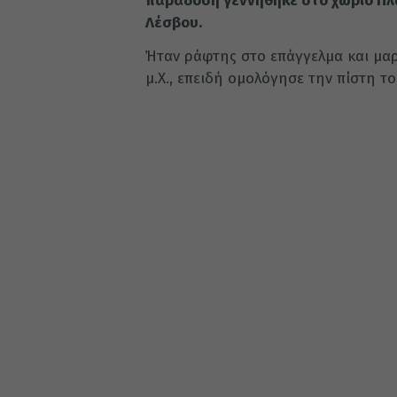
παράδοση γεννήθηκε στο χωριό Πλ
Λέσβου.
Ήταν ράφτης στο επάγγελμα και μαρ
μ.Χ., επειδή ομολόγησε την πίστη τ