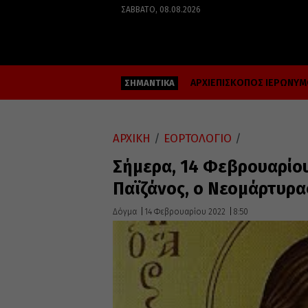
ΣΆΒΒΑΤΟ, 08.08.2026
ΑΡΧΙΕΠΙΣΚΟΠΟΣ ΙΕΡΩΝΥ
ΣΗΜΑΝΤΙΚΑ
ΑΡΧΙΚΗ
/
ΕΟΡΤΟΛΟΓΙΟ
/
Σήμερα, 14 Φεβρουαρίου,
Παϊζάνος, ο Νεομάρτυρα
Δόγμα
14 Φεβρουαρίου 2022
8:50