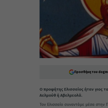
Προσθήκη του dogma
Ο προφήτης Ελισσαίος ήταν γιος τ
Αελμούθ ή Αβελμεολά.
Τον Ελισσαίο συναντάμε μέσα στην