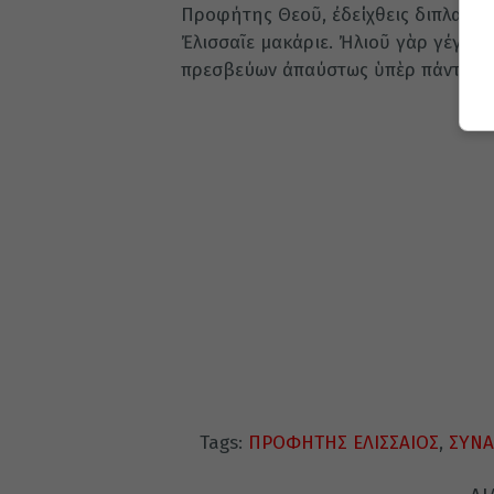
Προφήτης Θεοῦ, ἐδείχθεις διπλασίον
Ἐλισσαῖε μακάριε. Ἠλιοῦ γὰρ γέγον
πρεσβεύων ἀπαύστως ὑπὲρ πάντων 
Tags:
ΠΡΟΦΗΤΗΣ ΕΛΙΣΣΑΙΟΣ
,
ΣΥΝΑ