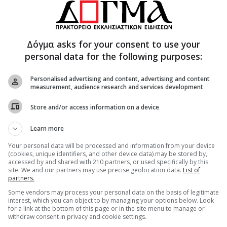
Τίποτα. Μόνο ένα αγγείο λάδι». Τότε ο προφήτης
στεί από τους γείτονες όσα μπορεί περισσότερα
 πόρτα του σπιτιού της, και μαζί με τους γιους της
Δόγμα asks for your consent to use your
ικό τους αγγείο με λάδι. Έτσι και έγινε. Αφού
personal data for the following purposes:
έμισε με λάδι από το δικό της, που στο τέλος
ύλησε την άφθονη εκείνη ποσότητα λαδιού,
Personalised advertising and content, advertising and content
 χρήματα γι’ αυτήν και τα παιδιά της. Ο
measurement, audience research and services development
 και τον έθαψε με πολύ θρήνο ο λαός του Ισραήλ
Store and/or access information on a device
Learn more
Your personal data will be processed and information from your device
ὶ τῶν ἐν νόμῳ παιδευτὴν καὶ φωστῆρα, τοὶς
(cookies, unique identifiers, and other device data) may be stored by,
accessed by and shared with 210 partners, or used specifically by this
φὲ σὺ γὰρ κληρωσάμενος, τοῦ Θεσβίτου τὴν
site. We and our partners may use precise geolocation data.
List of
μεσι πλείσταις. Καὶ νῦν ἀπαύστως φύλαττε ἠμᾶς,
partners.
Some vendors may process your personal data on the basis of legitimate
interest, which you can object to by managing your options below. Look
for a link at the bottom of this page or in the site menu to manage or
withdraw consent in privacy and cookie settings.