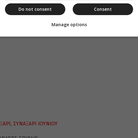
α, τὴν χάριν λαβών, τὴν ὄντως ἐπαξίαν σοι,
Do not consent
Consent
ας σύσκηνος, σὺν αὐτῷ Χριστῷ τῷ Θεῷ,
ἡμῶν.
Manage options
ΞΑΡΙ
,
ΣΥΝΑΞΑΡΙ ΙΟΥΝΙΟΥ