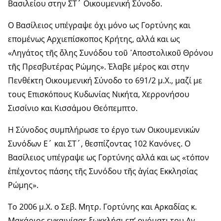
Βασιλείου στην ΣΤ´ Οικουμενική Σύνοδο.
Ο Βασίλειος υπέγραψε όχι μόνο ως Γορτύνης και
επομένως Αρχιεπίσκοπος Κρήτης, αλλά και ως
«Ληγάτος τῆς ὅλης Συνόδου τοῦ ᾿Αποστολικοῦ Θρόνου
τῆς Πρεσβυτέρας Ρώμης». Έλαβε μέρος και στην
Πενθέκτη Οικουμενική Σύνοδο το 691/2 μ.Χ., μαζί με
τους Επισκόπους Κυδωνίας Νικήτα, Χερρονήσου
Σισσίνιο και Κισσάμου Θεόπεμπτο.
Η Σύνοδος συμπλήρωσε το έργο των Οικουμενικών
Συνόδων Ε´ και ΣΤ´, θεσπίζοντας 102 Κανόνες. Ο
Βασίλειος υπέγραψε ως Γορτύνης αλλά και ως «τόπον
ἐπέχοντος πάσης τῆς Συνόδου τῆς ἁγίας Εκκλησίας
Ρώμης».
Tο 2006 μ.Χ. ο Σεβ. Μητρ. Γορτύνης και Αρκαδίας κ.
Μακάριος εγκαινίασε ξωκκλήσι επ’ ονόματι του Αγ.