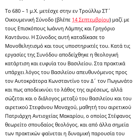
Το 680 – 1 μ.Χ. μετέσχε στην εν Τρούλλῳ ΣΤ´
Οικουμενική Σύνοδο (βλέπε
14 Σεπτεμβρίου
) μαζί με
τους Επισκόπους Ιωάννη Λάμπης και Γρηγόριο
Καντάνου. Η Σύνοδος αυτή καταδίκασε το
Μονοθελητισμό και τους υποστηρικτές του. Κατά τις
εργασίες της Συνόδου αποδείχθηκε η θεολογική
κατάρτιση και ευφυΐα του Βασιλείου. Στα πρακτικά
υπάρχει λόγος του Βασιλείου απευθυνόμενος προς
τον Αυτοκράτορα Κωνσταντίνο τον Δ´ τον Πωγωνάτο
και πως αποδεικνύει το λάθος της αιρέσεως, αλλά
σώζεται και ο διάλογος μεταξύ του Βασιλείου και του
αιρετικού Στεφάνου Μοναχού, μαθητή του αιρετικού
Πατριάρχη Αντιοχείας Μακαρίου, ο οποίος Στέφανος
θεωρείτο σπουδαίος θεολόγος. και από άλλα σημεία
των πρακτικών φαίνεται η δυναμική παρουσία του