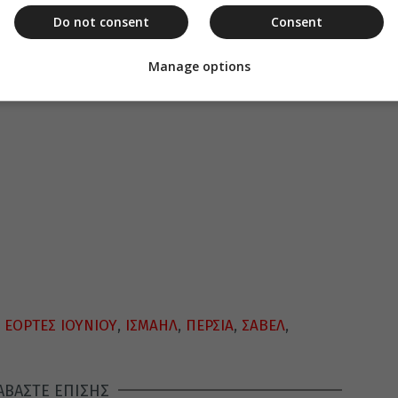
βὲλ ὁ μακάριος’ διὸ καὶ τὰ βραβεῖα τῆς νίκης,
Do not consent
Consent
Manage options
,
ΕΟΡΤΕΣ ΙΟΥΝΙΟΥ
,
ΙΣΜΑΗΛ
,
ΠΕΡΣΙΑ
,
ΣΑΒΕΛ
,
ΑΒΑΣΤΕ ΕΠΙΣΗΣ