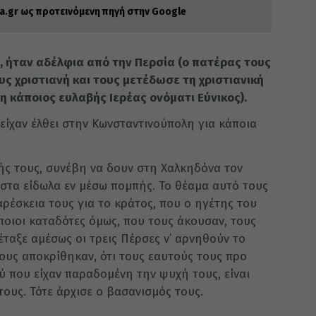
.gr ως προτεινόμενη πηγή στην Google
λ, ήταν αδέλφια από την Περσία (ο πατέρας τους
ς χριστιανή και τους μετέδωσε τη χριστιανική
 κάποιος ευλαβής Ιερέας ονόματι Εύνικος).
 είχαν έλθει στην Κωνσταντινούπολη για κάποια
ής τους, συνέβη να δουν στη Χαλκηδόνα τον
 στα είδωλα εν μέσω πομπής. Το θέαμα αυτό τους
ρέσκεια τους για το κράτος, που ο ηγέτης του
άποιοι καταδότες όμως, που τους άκουσαν, τους
έταξε αμέσως οι τρεις Πέρσες ν’ αρνηθούν το
 τους αποκρίθηκαν, ότι τους εαυτούς τους προ
ού που είχαν παραδομένη την ψυχή τους, είναι
 τους. Τότε άρχισε ο βασανισμός τους.