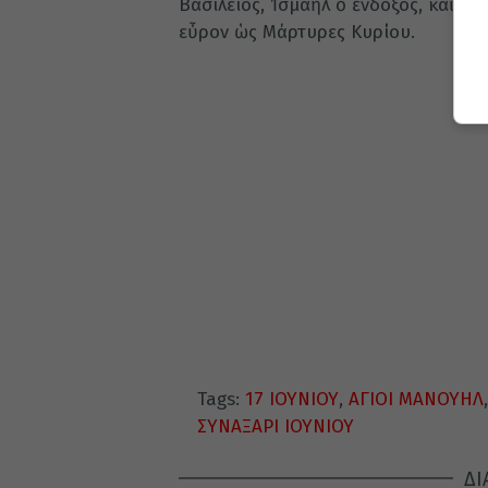
Βασίλειος, Ἰσμαὴλ ὁ ἔνδοξος, καὶ Σα
εὗρον ὡς Μάρτυρες Κυρίου.
Tags:
17 ΙΟΥΝΙΟΥ
,
ΑΓΙΟΙ ΜΑΝΟΥΗΛ
ΣΥΝΑΞΑΡΙ ΙΟΥΝΙΟΥ
ΔΙ