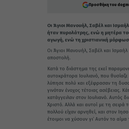
Προσθήκη του dogma
Οι Άγιοι Μανουήλ, Σαβέλ και Ισμαή
ήταν πυρολάτρης, ενώ η μητέρα του
αγωγή, ενώ τη χριστιανική μόρφωση
Οι Άγιοι Μανουήλ, Σαβέλ και Ισμαήλ
αποστολή.
Κατά το διάστημα της εκεί παραμον
αυτοκράτορα Ιουλιανό, που θυσίαζε
λύπησε πολύ και εξέφρασαν τη δυσα
γινόταν ένοχος τέτοιας ασέβειας. Κ
κατάγγειλαν στον Ιουλιανό. Αυτός δι
Χριστό. Αλλά και αυτοί με τη σειρά
πολλού είχαν αρνηθεί, και στον Ιησ
έτοιμοι να χύσουν γι’ Αυτόν το αίμα