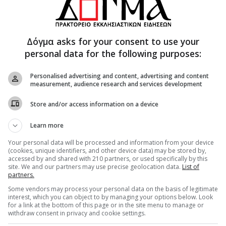
Δόγμα asks for your consent to use your
personal data for the following purposes:
Personalised advertising and content, advertising and content
measurement, audience research and services development
ε μυτερό αντικείμενο, και έκαψαν τις μασχάλες
Store and/or access information on a device
ιν τους αποκεφάλισαν.
Learn more
ι. Όταν μετά από λίγο ο Ιουλιανός εξεστράτευσε
Your personal data will be processed and information from your device
ληρώνοντας για τις αμαρτίες του, έπεσε νεκρός
(cookies, unique identifiers, and other device data) may be stored by,
accessed by and shared with 210 partners, or used specifically by this
site. We and our partners may use precise geolocation data.
List of
partners.
Some vendors may process your personal data on the basis of legitimate
interest, which you can object to by managing your options below. Look
α, ἐχθρῶν τᾶς φάλαγγας, κατετροπώσαντο,
for a link at the bottom of this page or in the site menu to manage or
withdraw consent in privacy and cookie settings.
καὶ Περεγρίνος, ἅμα Ἰννοκέντιος, Μανουὴλ καὶ