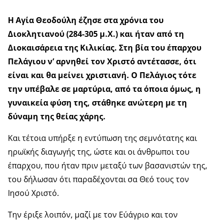
Η Αγία Θεοδούλη έζησε στα χρόνια του
Διοκλητιανού (284-305 μ.Χ.) και ήταν από τη
Διοκαισάρεια της Κιλικίας. Στη βία του έπαρχου
Πελάγιου ν’ αρνηθεί τον Χριστό αντέτασσε, ότι
είναι και θα μείνει χριστιανή. Ο Πελάγιος τότε
την υπέβαλε σε μαρτύρια, από τα όποια όμως, η
γυναικεία φύση της, στάθηκε ανώτερη με τη
δύναμη της θείας χάρης.
Και τέτοια υπήρξε η εντύπωση της σεμνότατης και
ηρωϊκής διαγωγής της, ώστε και οι άνθρωποι του
έπαρχου, που ήταν πριν μεταξύ των βασανιστών της,
του δήλωσαν ότι παραδέχονται σα Θεό τους τον
Ιησού Χριστό.
Την έριξε λοιπόν, μαζί με τον Εύάγριο και τον