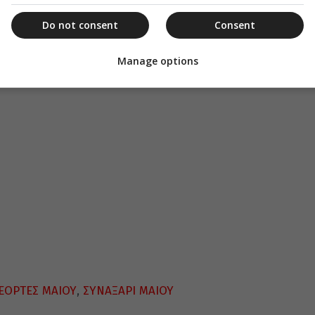
ίκιε, ἡ Ἐκκλησία λαβοῦσα τὸ σῶμά σου,
Do not consent
Consent
ς κόσμος, ἐν εἰρήνῃ βαθεία διαφυλάττεται, ἐξ
ητος.
Manage options
ΕΟΡΤΕΣ ΜΑΙΟΥ
,
ΣΥΝΑΞΑΡΙ ΜΑΙΟΥ