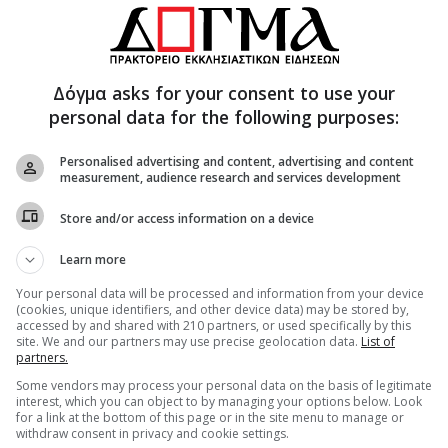
 Θεός. Ο άγιος Πατρίκιος δεν δείλιασε ούτε μία
ότητα, την άριστη θεολογική του κατάρτιση και
, ανέτρεψε όλα τα σαθρά επιχειρήματα του
τα αναβλύζοντα ύδατα θερμαίνονται με την
Δόγμα asks for your consent to use your
personal data for the following purposes:
ντησε, ότι και τα αναβλύζοντα ύδατα όπως και
Personalised advertising and content, advertising and content
ρόνοια του πλάστη και δημιουργού τους, του
measurement, audience research and services development
τη διαλεκτική συντριβή, ο άρχοντας διέταξε τον
Store and/or access information on a device
ν συνεργατών του, στολίζοντας την Εκκλησία με
Learn more
Your personal data will be processed and information from your device
(cookies, unique identifiers, and other device data) may be stored by,
accessed by and shared with 210 partners, or used specifically by this
 Τριάδα τὴν ἂκτιστον, κατ’ ἐναντίον ἐχθρῶν,
site. We and our partners may use precise geolocation data.
List of
partners.
 Προύσης, θεηγόρος ποιμάντωρ, Ἀκάκιος σὺν
αὶ ὡς ἀθλήσαντες, δόξης ἠξιώθησαν.
Some vendors may process your personal data on the basis of legitimate
interest, which you can object to by managing your options below. Look
for a link at the bottom of this page or in the site menu to manage or
withdraw consent in privacy and cookie settings.