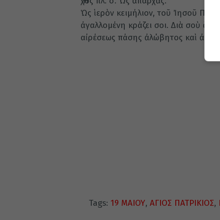
Ἦχος πλ. δ’. Ὡς ἀπαρχὰς.
Ὡς ἱερὸν κειμήλιον, τοῦ Ἰησοῦ Πατρ
ἀγαλλομένη κράζει σοι. Διὰ σοὺ ἅπα
αἰρέσεως πάσης ἀλώβητος καὶ ἀήττ
Tags:
19 ΜΑΙΟΥ
,
ΑΓΙΟΣ ΠΑΤΡΙΚΙΟΣ
,