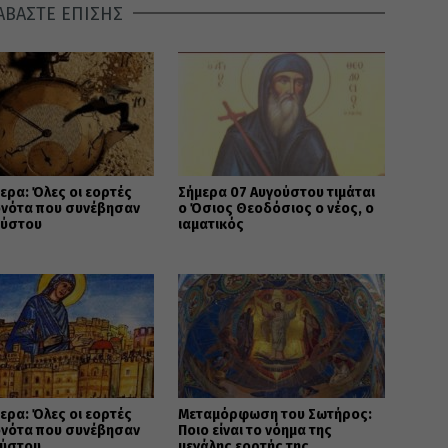
ΑΒΑΣΤΕ ΕΠΙΣΗΣ
ερα: Όλες οι εορτές
Σήμερα 07 Αυγούστου τιμάται
ονότα που συνέβησαν
ο Όσιος Θεοδόσιος ο νέος, ο
ούστου
ιαματικός
ερα: Όλες οι εορτές
Μεταμόρφωση του Σωτήρος:
ονότα που συνέβησαν
Ποιο είναι το νόημα της
ούστου
μεγάλης εορτής της