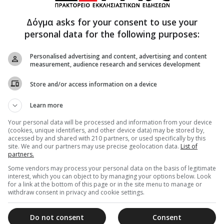
Δόγμα asks for your consent to use your
personal data for the following purposes:
Personalised advertising and content, advertising and content
measurement, audience research and services development
ην εξορία του Αγίου στην Τραϊανούπολη της
 360 μ.Χ. Αρκετά χρόνια μετά την κοίμησή του,
Store and/or access information on a device
στάθιος ανακηρύχθηκε Άγιος της Eκκλησίας
Learn more
 τα ιερά λείψανα του Αγίου από την
, θαυμάσιο εγκωμιαστικό λόγο για τον Άγιο
Your personal data will be processed and information from your device
(cookies, unique identifiers, and other device data) may be stored by,
υσόστομος.
accessed by and shared with 210 partners, or used specifically by this
site. We and our partners may use precise geolocation data.
List of
partners.
Some vendors may process your personal data on the basis of legitimate
σιον Πατρὶ τὸν Λόγον ἐν τῇ συνόδῳ τῇ πρώτῃ
interest, which you can object to by managing your options below. Look
for a link at the bottom of this page or in the site menu to manage or
ὶ θλίψεσιν δόξης ἀρρήτου μετέσχες, Εὐστάθιε.
withdraw consent in privacy and cookie settings.
ε δωρίσασθαι ἡμῖν τὸ μέγα ἔλεος.
Do not consent
Consent