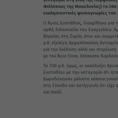
Φιλίππους της Μακεδονίας) το 260 
εκκλησιαστικές φυσιογνωμίες του 3
Ο Άγιος Ευστάθιος, διακρίθηκε για 
ορθή διδασκαλία του Ευαγγελίου. Αρ
Βεροίας στη Συρία, όταν και συμμετ
μ.Χ. εξελέγη Αρχιεπίσκοπος Αντιοχε
για την διάδοση αλλά και στερέωση 
με τον Άγιο Όσιο, Επίσκοπο Κορδού
Το 330 μ.Χ. όμως, οι κακόδοξοι Αρει
Ευσταθίου με την κατηγορία ότι ήτα
Δωροδόκησαν μάλιστα κάποια γυναί
στη Σύνοδο και κατήγγειλε ότι είχε
και παιδί.