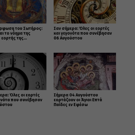
ρφωση του Σωτήρος:
Σαν σήμερα: Όλες οι εορτές
ναι το νόημα της
και γεγονότα που συνέβησαν
 εορτής της
06 Αυγούστου
ανοσύνης
ερα: Όλες οι εορτές
Σήμερα 04 Αυγούστου
ονότα που συνέβησαν
εορτάζουν οι Άγιοι Επτά
ούστου
Παίδες εν Εφέσω