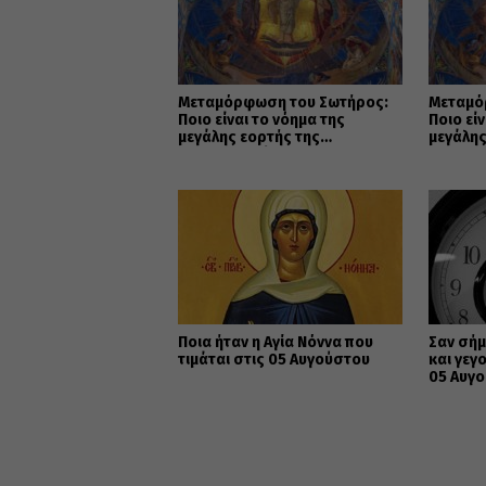
Μεταμόρφωση του Σωτήρος:
Μεταμό
Ποιο είναι το νόημα της
Ποιο εί
μεγάλης εορτής της
μεγάλης
Χριστιανοσύνης
Χριστι
Ποια ήταν η Αγία Νόννα που
Σαν σήμ
τιμάται στις 05 Αυγούστου
και γεγ
05 Αυγ