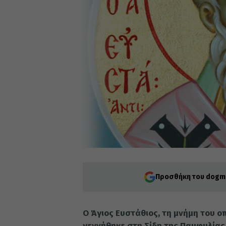
Προσθήκη του dogma
O Άγιος Ευστάθιος, τη μνήμη του ο
γεννήθηκε στη Σίδη της Παμφυλίας