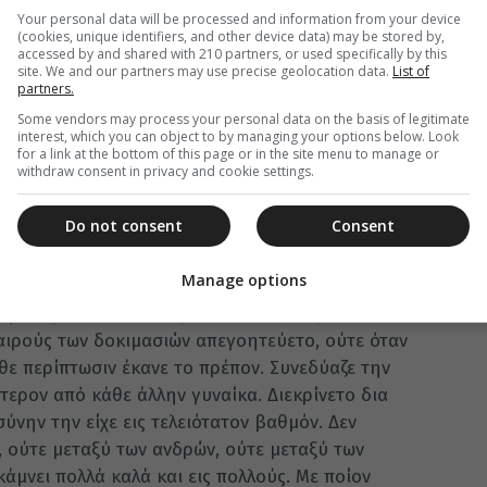
Your personal data will be processed and information from your device
εξαιρετικός άνθρωπος που συγκέντρωνε πολλές
(cookies, unique identifiers, and other device data) may be stored by,
accessed by and shared with 210 partners, or used specifically by this
αμη. Έδειξε ότι είχε απόλυτη συναίσθηση τόσο
site. We and our partners may use precise geolocation data.
List of
 όσο και του ρόλου που αυτές της υπαγόρευαν,
partners.
Some vendors may process your personal data on the basis of legitimate
interest, which you can object to by managing your options below. Look
να που ο καθένας μπορούσε να προστρέξει.
for a link at the bottom of this page or in the site menu to manage or
withdraw consent in privacy and cookie settings.
νησυχίες του ενώπιον των φοβερών εθνικών
με την προσευχή, με την πραότητά της και με
Do not consent
Consent
 τον ενισχύσει. Είναι πολύ χαρακτηριστικά και
ης τα όσα γράφει για την Αυτοκρατόρισσα, ο
Manage options
ς Γεώργιος Γεμιστός – Πλήθων: «Η Βασιλίς αύτη
ητα εφαίνετο να αντιμετωπίζει και τας δύο
αιρούς των δοκιμασιών απεγοητεύετο, ούτε όταν
θε περίπτωσιν έκανε το πρέπον. Συνεδύαζε την
τερον από κάθε άλλην γυναίκα. Διεκρίνετο δια
ύνην την είχε εις τελειότατον βαθμόν. Δεν
, ούτε μεταξύ των ανδρών, ούτε μεταξύ των
κάμνει πολλά καλά και εις πολλούς. Με ποίον