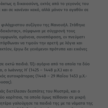
ράκτως η δικαιοσύνη, εκτός από το γεγονός του
ά και σε κανέναν κακό, αλλά μόνον το αγαθόν σε
ι φιλόχριστου συζύγου της Μανουήλ. Στάθηκε
νευδοκόντας», σύμφωνα με σύγχρονή τους
 συμφωνία, ομόνοια, συναπόφαση, εν πνεύματι
ατόρθωναν να τιμούν την αρετή με λόγια και
κτέον, έργω δε γενόμενοι πρότυπα και εικόνες
σε οκτώ παιδιά. Έξι αγόρια από τα οποία τα δύο
ο Ιωάννης Η’ (1425 – 1448 μ.Χ.) και ο
ικός αυτοκράτορας (1448 – 29 Μαΐου 1453 μ.Χ.-
υσας).
άς διετέλεσαν δεσπότες του Μυστρά, και ο
ύο κορίτσια, τα οποία όμως πέθαναν σε μικρή
μητέρα γαλούχησε τα παιδιά της με τα νάματα της