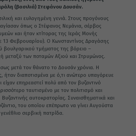
ράλη (βασιλιά) Στεφάνου Δουσάν.
ιλική και ευλογημένη γενιά. Στους προγόνους
αγίασαν όπως ο Στέφανος Νεμάνια, σέρβος
υμεών και ήταν κτίτορας της Ιεράς Μονής
ε 13 Φεβρουαρίου). Ο Κωνσταντίνος Δραγάσης
ύ βουλγαρικού τμήματος της βόρειο –
χή μεταξύ των ποταμών Αξιού και Στρυμώνος.
έσως μετά τον θάνατο το Δουσάν χρόνια. Η
 ήταν διαποτισμένα με ό,τι ανώτερο υπαγόρευε
οι είχαν επηρεαστεί πολύ από τον βυζαντινό
ερισσότερο ταυτισμένο με τον πολιτισμό και
ς Βυζαντινής αυτοκρατορίας. Συναισθηματικά και
ζάντιο, του οποίου επέπρωτο να γίνει Αυγούστα
 γενέθλιο σερβική πατρίδα.