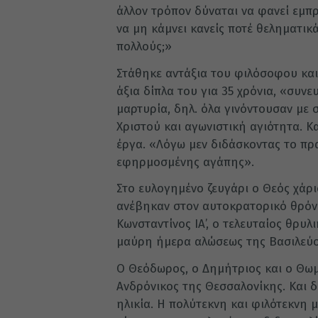
άλλον τρόπον δύναται να φανεί εμπ
να μη κάμνει κανείς ποτέ θεληματικ
πολλούς;»
Στάθηκε αντάξια του φιλόσοφου κα
άξια δίπλα του για 35 χρόνια, «συ
μαρτυρία, δηλ. όλα γινόντουσαν με
Χριστού και αγωνιστική αγιότητα. Κ
έργα. «Λόγω μεν διδάσκοντας το πρα
εφηρμοσμένης αγάπης».
Στο ευλογημένο ζευγάρι ο Θεός χάρι
ανέβηκαν στον αυτοκρατορικό θρόνο, 
Κωνσταντίνος ΙΑ’, ο τελευταίος θρυλ
μαύρη ήμερα αλώσεως της Βασιλεύο
Ο Θεόδωρος, ο Δημήτριος και ο Θωμ
Ανδρόνικος της Θεσσαλονίκης. Και δ
ηλικία. Η πολύτεκνη και φιλότεκνη 