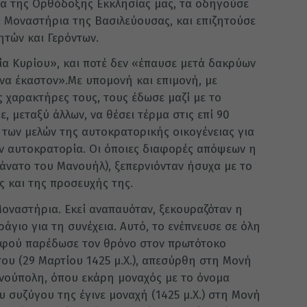
ία της Ορθόδοξης Εκκλησίας μας, τα οδηγούσε
 Μοναστήρια της Βασιλεύουσας, και επιζητούσε
ητών και Γερόντων.
ία Κυρίου», και ποτέ δεν «έπαυσε μετά δακρύων
να έκαστον».Με υπομονή και επιμονή, με
 χαρακτήρες τους, τους έδωσε μαζί με το
ε, μεταξύ άλλων, να θέσει τέρμα στις επί 90
 των μελών της αυτοκρατορικής οικογένειας για
ην αυτοκρατορία. Οι όποιες διαφορές απόψεων η
θάνατο του Μανουήλ), ξεπερνιόνταν ήσυχα με το
 και της προσευχής της.
Μοναστήρια. Εκεί αναπαυόταν, ξεκουραζόταν η
άγιο για τη συνέχεια. Αυτό, το ενέπνευσε σε όλη
 αφού παρέδωσε τον θρόνο στον πρωτότοκο
του (29 Μαρτίου 1425 μ.Χ.), απεσύρθη στη Μονή
νούπολη, όπου εκάρη μοναχός με το όνομα
υ συζύγου της έγινε μοναχή (1425 μ.Χ.) στη Μονή