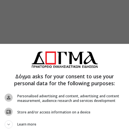
γαλουχήθηκε με την πατροπαράδοτη στην
 πίστη στο Θεό. Αυτή η πίστη είναι που θα την
εμπνέει στην πολυτάραχη γεμάτη θλίψεις και
Δόγμα asks for your consent to use your
ρονών όταν παντρεύτηκε τον Μανουήλ Β’
personal data for the following purposes:
γους μήνες πριν γίνει Αυτοκράτορας.
Personalised advertising and content, advertising and content
ς Υπομονής, από την αρχή της έδειξε ότι θα ήταν
measurement, audience research and services development
 χρειάστηκε να πιει το ποτήρι της προσβολής και
υζύγου της όχι μόνο από τους αλλόθρησκους,
Store and/or access information on a device
νικά κράτη της Δύσεως, στην απεγνωσμένη
Learn more
τηρίας της ετοιμοθάνατης Αυτοκρατορίας.