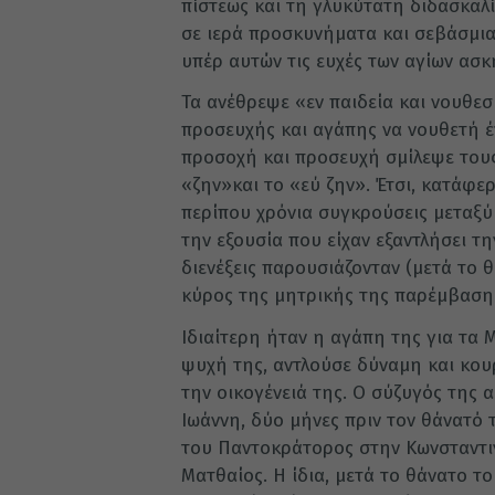
πίστεως και τη γλυκύτατη διδασκαλ
σε ιερά προσκυνήματα και σεβάσμια
υπέρ αυτών τις ευχές των αγίων ασκ
Τα ανέθρεψε «εν παιδεία και νουθεσ
προσευχής και αγάπης να νουθετή έ
προσοχή και προσευχή σμίλεψε τους
«ζην»και το «εύ ζην». Έτσι, κατάφερ
περίπου χρόνια συγκρούσεις μεταξύ
την εξουσία που είχαν εξαντλήσει τ
διενέξεις παρουσιάζονταν (μετά το 
κύρος της μητρικής της παρέμβασης
Ιδιαίτερη ήταν η αγάπη της για τα 
ψυχή της, αντλούσε δύναμη και κουρ
την οικογένειά της. Ο σύζυγός της
Ιωάννη, δύο μήνες πριν τον θάνατό 
του Παντοκράτορος στην Κωνσταντι
Ματθαίος. Η ίδια, μετά το θάνατο το