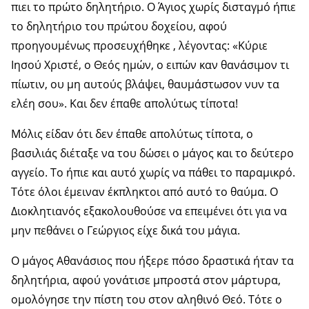
πιει το πρώτο δηλητήριο. Ο Άγιος χωρίς δισταγμό ήπιε
το δηλητήριο του πρώτου δοχείου, αφού
προηγουμένως προσευχήθηκε , λέγοντας: «Κύριε
Ιησού Χριστέ, ο Θεός ημών, ο ειπών καν θανάσιμον τι
πίωτιν, ου μη αυτούς βλάψει, θαυμάστωσον νυν τα
ελέη σου». Και δεν έπαθε απολύτως τίποτα!
Μόλις είδαν ότι δεν έπαθε απολύτως τίποτα, ο
βασιλιάς διέταξε να του δώσει ο μάγος και το δεύτερο
αγγείο. Το ήπιε και αυτό χωρίς να πάθει το παραμικρό.
Τότε όλοι έμειναν έκπληκτοι από αυτό το θαύμα. Ο
Διοκλητιανός εξακολουθούσε να επειμένει ότι για να
μην πεθάνει ο Γεώργιος είχε δικά του μάγια.
Ο μάγος Αθανάσιος που ήξερε πόσο δραστικά ήταν τα
δηλητήρια, αφού γονάτισε μπροστά στον μάρτυρα,
ομολόγησε την πίστη του στον αληθινό Θεό. Τότε ο