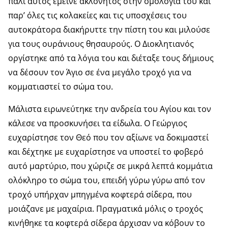
πάλι αυτός έμεινε ακλόνητος στην ομολογία του και
παρ’ όλες τις κολακείες και τις υποσχέσεις του
αυτοκράτορα διακήρυττε την πίστη του και μιλούσε
για τους ουράνιους θησαυρούς. Ο Διοκλητιανός
οργίστηκε από τα λόγια του και διέταξε τους δήμιους
να δέσουν τον Άγιο σε ένα μεγάλο τροχό για να
κομματιαστεί το σώμα του.
Μάλιστα ειρωνεύτηκε την ανδρεία του Αγίου και τον
κάλεσε να προσκυνήσει τα είδωλα. Ο Γεώργιος
ευχαρίστησε τον Θεό που τον αξίωνε να δοκιμαστεί
και δέχτηκε με ευχαρίστησε να υποστεί το φοβερό
αυτό μαρτύριο, που χώριζε σε μικρά λεπτά κομμάτια
ολόκληρο το σώμα του, επειδή γύρω γύρω από τον
τροχό υπήρχαν μπηγμένα κοφτερά σίδερα, που
μοιάζανε με μαχαίρια. Πραγματικά μόλις ο τροχός
κινήθηκε τα κοφτερά σίδερα άρχισαν να κόβουν το