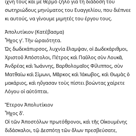
ίχνη τους και με θερμό ζήλο για τη διάδοση του
σωτηριώδους μηνύματος του Ευαγγελίου, που διέπνεε
κι αυτούς, να γίνουμε μιμητές του έργου τους.
Ἀπολυτίκιον (Κατέβασμα)
Ἦχος γ’. Τὴν ὡραιότητα.
Ὡς δωδεκάπυρσος, λυχνία ἔλαμψαν, οἱ Δωδεκάριθμοι,
Χριστοῦ Ἀπόστολοι, Πέτρος καὶ Παῦλος σὺν Λουκᾶ,
Ἀνδρέας καὶ Ἰωάννης, Βαρθολομαῖος Φίλιππος, σὺν
Ματθαίω καὶ Σίμωνι, Μᾶρκος καὶ Ἰάκωβος, καὶ Θωμὰς ὁ
μακάριος, καὶ ηὔγασαν τοὺς πίστει βοώντας χαίρετε
Λόγου οἱ αὐτόπται.
Ἕτερον Ἀπολυτίκιον
Ἦχος δ’.
Οἱ τῶν Ἀποστόλων πρωτόθρονοι, καὶ τῆς Οἰκουμένης
διδάσκαλοι, τῷ Δεσπότῃ τῶν ὅλων πρεσβεύσατε,