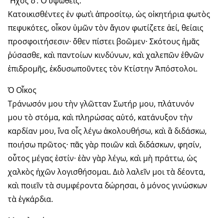
Ἦχος δ’. Ὁ ὑψωθεὶς.
Κατοικισθέντες ἐν φωτὶ ἀπροσίτῳ, ὡς οἰκητήρια φωτὸς
πεφυκότες, οἶκον ὑμῶν τὸν ἅγιον φωτίζετε ἀεί, θείαις
προσφοιτήσεσιν· ὅθεν πίστει βοῶμεν· Σκότους ἡμᾶς
ῥύσασθε, καὶ παντοίων κινδύνων, καὶ χαλεπῶν ἐθνῶν
ἐπιδρομῆς, ἐκδυσωποῦντες τὸν Κτίστην Ἀπόστολοι.
Ὁ Οἶκος
Τράνωσόν μου τὴν γλῶτταν Σωτήρ μου, πλάτυνόν
μου τὸ στόμα, καὶ πληρώσας αὐτό, κατάνυξον τὴν
καρδίαν μου, ἵνα οἷς λέγω ἀκολουθήσω, καὶ ἃ διδάσκω,
ποιήσω πρῶτος· πᾶς γὰρ ποιῶν καὶ διδάσκων, φησίν,
οὗτος μέγας ἐστίν· ἐὰν γὰρ λέγω, καὶ μὴ πράττω, ὡς
χαλκὸς ἠχῶν λογισθήσομαι. Διὸ λαλεῖν μοι τὰ δέοντα,
καὶ ποιεῖν τὰ συμφέροντα δώρησαι, ὁ μόνος γινώσκων
τὰ ἐγκάρδια.