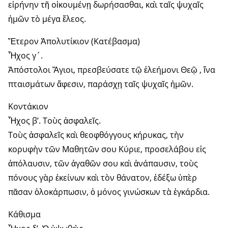
εἰρήνην τῆ οἰκουμένῃ δωρήσασθαι, καὶ ταῖς ψυχαῖς
ἡμῶν τὸ μέγα ἔλεος.
Ἕτερον Ἀπολυτίκιον (Κατέβασμα)
Ἦχος γ´.
Ἀπόστολοι Ἅγιοι, πρεσβεύσατε τῷ ἐλεήμονι Θεῷ , ἵνα
πταισμάτων ἄφεσιν, παράσχῃ ταῖς ψυχαῖς ἡμῶν.
Κοντάκιον
Ἦχος β’. Τοὺς ἀσφαλεῖς.
Τοὺς ἀσφαλεῖς καὶ θεοφθόγγους κήρυκας, τὴν
κορυφὴν τῶν Μαθητῶν σου Κύριε, προσελάβου εἰς
ἀπόλαυσιν, τῶν ἀγαθῶν σου καὶ ἀνάπαυσιν, τοὺς
πόνους γὰρ ἐκείνων καὶ τὸν θάνατον, ἐδέξω ὑπὲρ
πᾶσαν ὁλοκάρπωσιν, ὁ μόνος γινώσκων τὰ ἐγκάρδια.
Κάθισμα