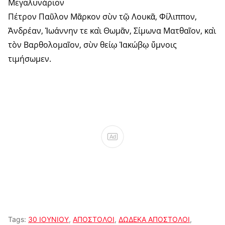
Μεγαλυνάριον
Πέτρον Παῦλον Μᾶρκον σὺν τῷ Λουκᾶ, Φίλιππον,
Ἀνδρέαν, Ἰωάννην τε καὶ Θωμᾶν, Σίμωνα Ματθαῖον, καὶ
τὸν Βαρθολομαῖον, σὺν θείῳ Ἰακώβῳ ὕμνοις
τιμήσωμεν.
Ad
Tags:
30 ΙΟΥΝΙΟΥ
,
ΑΠΟΣΤΟΛΟΙ
,
ΔΩΔΕΚΑ ΑΠΟΣΤΟΛΟΙ
,