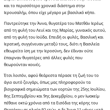
και το περισσότερο χρονικό διάστημα στην
Ιερουσαλήμ, όπου είχε μέγαρο με βασιλικό κήπο.
Παντρεύτηκε την Άννα, θυγατέρα του Ματθάν Ιερέως
από τη φυλή του Λευΐ και της Μαρίας, γυναικός αυτού,
από τη φυλή του Ιούδα. Επειδή οι φυλές, Βασιλική και
Ιερατική, συγγένευαν μεταξύ τους, διότι η Βασιλεία
εθεωρείτο ίση με την Ιεροσύνη, δεν έδιναν ούτε
έπαιρναν θυγατέρες από άλλες φυλές που
θεωρούνταν κοινές.
Έτσι λοιπόν, αφού θεάρεστα πέρασε τη ζωή του το
άγιο αυτό ζευγάρι, όπως μας πληροφορούν τα
βιογραφικά σημειώματα των εορτών της 25ης Ιουλίου,
8ης Σεπτεμβρίου και 9ης Δεκεμβρίου, ο μεν Ιωακείμ
πέθανε οκτώ χρόνια από τα Εισόδια της κόρης του
Θεοτόκου σε ηλικία 92 ετών, η δε Άννα 11 μήνες μετά