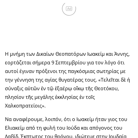
Ad
Η μνήμη των Δικαίων Θεοπατόρων Ιωακείμ και Άννης,
εορτάζεται σήμερα 9 Σεπτεμβρίου για τον λόγο ότι
αυτοί έγιναν πρόξενοι της παγκόσμιας σωτηρίας με
την γέννηση της αγίας θυγατέρας τους. «Τελεῖται δὲ ἡ
σύναξις αὐτῶν ἐν τῷ ἑξαέρῳ οἴκῳ τῆς Θεοτόκου,
πλησίον τῆς μεγάλης ἐκκλησίας ἐν τοῖς
Χαλκοπρατείοις».
Να αναφέρουμε, λοιπόν, ότι ο Ιωακείμ ήταν γιος του
Ελιακείμ από τη φυλή του Ιούδα και απόγονος του
Δαβίδ. Έκπτωτος του θρόνου, ιδιώτευε στην Ιουδαία