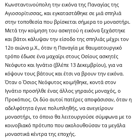
Κωνσταντινούπολη την εικόνα της Παναγίας της
Αγιοσορίτισσας, και εγκαταστάθηκε σε μιά σπηλιά
στην τοποθεσία που βρίσκεται σήμερα το μοναστήρι.
Μετά την κοίμηση του ασκητού η εικόνα ξεχάστηκε
και βάτοι κάλυψαν την είσοδο της σπηλιάς μέχρι τον
12o αιώνα μ.Χ., όταν η Παναγία με θαυματουργικό
τρόπο έδωσε ένα μαχαίρι στους Οσίους ασκητές
Νεόφυτο και Ιγνάτιο (βλέπε 13 Δεκεμβρίου), για να
κόψουν τους βάτους και έτσι να βρουν την εικόνα.
Όταν ο Όσιος Νεόφυτος κοιμήθηκε, κοντά στον
Iγνάτιο προσήλθε ένας άλλος γηραιός μοναχός, ο
Προκόπιος. Οι δύο αυτοί πατέρες αποφάσισαν, όταν η
αδελφότητα έγινε πολυπληθής, να ανεγείρουν
μοναστήρι, το όποιο θα λειτουργούσε σύμφωνα με το
κοινοβιακό πρότυπο που ακολουθούσαν τα μεγάλα
μοναστικά κέντρα της εποχής.