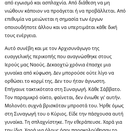
από εγωισμό και ασπλαχνία. Από διάθεση να μη
νιώθουν κάποιον να προάγεται ή να προβάλλεται. Από
επιθυμία να μειώνεται η σημασία των έργων
οποιουδήποτε άλλου και να υπερτιμάται κάθε δική
τους ενέργεια.
Αυτό συνέβη και με τον Αρχισυνάγωγο της
ευαγγελικής περικοπής που αναγνώσθηκε στους
Ιερούς μας Ναούς. Δεκαοχτώ χρόνια έπασχε μια
γυναίκα από κύφωση. Δεν μπορούσε ούτε λίγο να
ορθώσει το κορμί της. Δεν του ήταν άγνωστη.
Επήγαινε τακτικότατα στη Συναγωγή. Κάθε Σάββατο.
Τον παραμικρό οίκτο, φαίνεται, δεν ένιωθε γι’ αυτήν.
Μολονότι συχνά βρισκόταν μπροστά του. Ήρθε όμως
στη Συναγωγή του ο Κύριος. Είδε την πάσχουσα αυτή
γυναίκα. Τη σπλαχνίστηκε. Την εθεράπευσε. Χαρά για
την ίδια. Χαρά για όλους όσοι παρακολούθησαν το